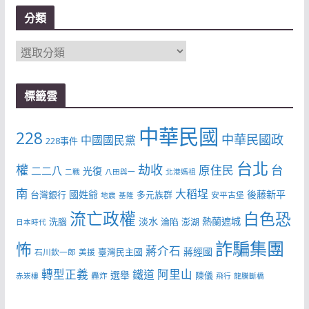
分類
分
類
標籤雲
中華民國
228
中華民國政
中國國民黨
228事件
台北
權
劫收
台
原住民
二二八
光復
二戰
八田與一
北港媽祖
南
大稻埕
國姓爺
後藤新平
台灣銀行
多元族群
安平古堡
地震
基隆
流亡政權
白色恐
淡水
熱蘭遮城
洗腦
淪陷
澎湖
日本時代
詐騙集團
怖
蔣介石
蔣經國
臺灣民主國
石川欽一郎
美援
轉型正義
阿里山
鐵道
選舉
陳儀
轟炸
赤崁樓
飛行
龍騰斷橋