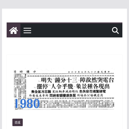
Skip
to
content
造謠