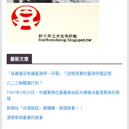
最新文章
「孫運璿沒有讓臺灣停一天電」？回憶真實的臺灣停電記憶
八二三砲戰誰打的？
1947年3月25日，中國軍隊在嘉義車站前大肆槍決臺灣菁英的場
域
新網站「台灣放送」開播囉，敬請收看！！
湯德章與愛妻的故事