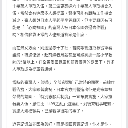
十幾萬人爭取入伍，第二波更高達六十幾萬人爭取機會入
伍。當然會有這麼多人想從軍，背後可能有戰時工作機會
減少、臺人想與日本人平起平坐等原因，但主要原因有可
能是「「心向祖國」的臺灣人被日本帝國強逼去作戰」
嗎？相信腦袋正常的人也知道答案是什麼。
而在婦女方面，則透過赤十字社、醫院等管道招募從軍看
護婦，待遇優渥，赴前線者月薪甚至可能高達一般小學教
師的5倍以上。在全民愛國氛圍和薪資優渥的誘因下，許多
人爭取成為從軍看護婦。
當時的臺灣人，普遍(非全部)認同自己當時的國家，前線作
戰告捷，大家跟著慶祝，日本官方則營造出征是光宗耀祖
榮譽的氛圍。「特別志願兵制度」一宣布要實施，大家搶
著要入伍，恐怕比「499之亂」還瘋狂。到後來戰事吃緊，
實施大規模徵兵，已是戰爭後期的事了。
追尋記憶並非因為美好，而是找回真實記憶，你才是你、