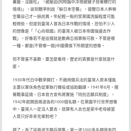
薯籤、沒飯吃」「被壓迫(同時腦中浮現被鏈子拴著鞭打的
情境)」，談到戰爭則說「躲日本空襲」，提醒日本人幹嘛
空襲自己才一臉詫異。年紀輕一點的受黨國洗腦程度可能
輕微些，但提到臺灣人曾為日本作戰的情境，恐怕不少人
的想像是「「心向祖國」的臺灣人被日本帝國強逼去作
戰」，好像若不是這樣就是數典忘祖罪無可赦。不管是哪
一種，都是(不管哪一個)中國價值下所期望的想像。
但不管喜不喜歡、要怎麼看待、歷史的真實是什麼就是什
麼。
1930年代日中戰爭開打，不適用徵兵法的臺灣人原本僅能
主要以軍伕角色從軍執行雜役或協助翻譯。1941年6月，隨
著戰事延燒，日本官方宣布將實施「特別志願兵制度」，
1942年起開放兩波各約1000個名額。在黨國平行世界想像
中，臺灣人一定沒人要去，就算有人去也是家中老母被當
人質只好乖乖充軍對吧？
錯了，為了這兩波志願兵徵集，第一波1000多名額竟有四