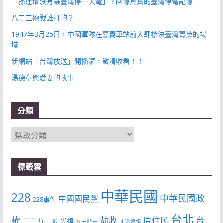
「孫運璿沒有讓臺灣停一天電」？回憶真實的臺灣停電記憶
八二三砲戰誰打的？
1947年3月25日，中國軍隊在嘉義車站前大肆槍決臺灣菁英的場
域
新網站「台灣放送」開播囉，敬請收看！！
湯德章與愛妻的故事
分類
分
類
標籤雲
中華民國
228
中華民國政
中國國民黨
228事件
台北
權
劫收
台
原住民
二二八
光復
二戰
八田與一
北港媽祖