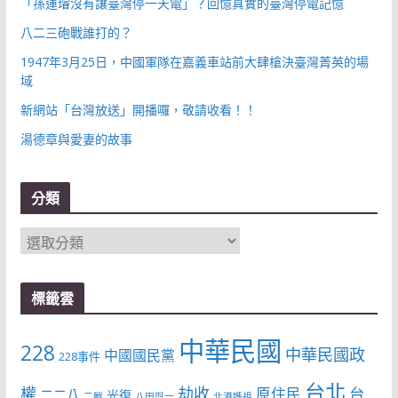
「孫運璿沒有讓臺灣停一天電」？回憶真實的臺灣停電記憶
八二三砲戰誰打的？
1947年3月25日，中國軍隊在嘉義車站前大肆槍決臺灣菁英的場
域
新網站「台灣放送」開播囉，敬請收看！！
湯德章與愛妻的故事
分類
分
類
標籤雲
中華民國
228
中華民國政
中國國民黨
228事件
台北
權
劫收
台
原住民
二二八
光復
二戰
八田與一
北港媽祖