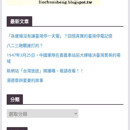
最新文章
「孫運璿沒有讓臺灣停一天電」？回憶真實的臺灣停電記憶
八二三砲戰誰打的？
1947年3月25日，中國軍隊在嘉義車站前大肆槍決臺灣菁英的場
域
新網站「台灣放送」開播囉，敬請收看！！
湯德章與愛妻的故事
分類
分
類