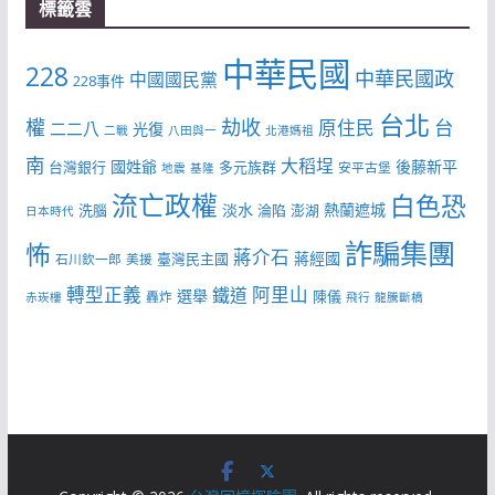
標籤雲
中華民國
228
中華民國政
中國國民黨
228事件
台北
權
劫收
台
原住民
二二八
光復
二戰
八田與一
北港媽祖
南
大稻埕
國姓爺
後藤新平
台灣銀行
多元族群
安平古堡
地震
基隆
流亡政權
白色恐
淡水
熱蘭遮城
洗腦
淪陷
澎湖
日本時代
詐騙集團
怖
蔣介石
蔣經國
臺灣民主國
石川欽一郎
美援
轉型正義
阿里山
鐵道
選舉
陳儀
轟炸
赤崁樓
飛行
龍騰斷橋