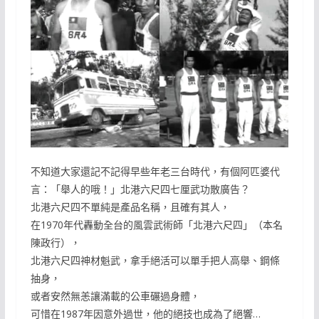
不知道大家還記不記得早些年老三台時代，有個阿匹婆代
言：「舉人的哦！」北港六尺四七厘武功散廣告？
北港六尺四不單純是產品名稱，且確有其人，
在1970年代轟動全台的風雲武術師「北港六尺四」（本名
陳政行），
北港六尺四神材魁武，拿手絕活可以單手把人高舉、鋼條
抽身，
或者安然無恙讓滿載的公車碾過身體，
可惜在1987年因意外過世，他的絕技也成為了絕響…