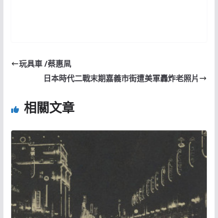
玩具車 /蔡惠凬
日本時代二戰末期嘉義市街遭美軍轟炸老照片
相關文章