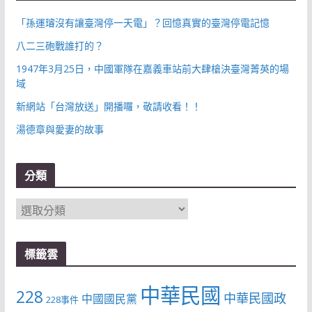
「孫運璿沒有讓臺灣停一天電」？回憶真實的臺灣停電記憶
八二三砲戰誰打的？
1947年3月25日，中國軍隊在嘉義車站前大肆槍決臺灣菁英的場
域
新網站「台灣放送」開播囉，敬請收看！！
湯德章與愛妻的故事
分類
分
類
標籤雲
中華民國
228
中華民國政
中國國民黨
228事件