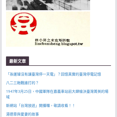
最新文章
「孫運璿沒有讓臺灣停一天電」？回憶真實的臺灣停電記憶
八二三砲戰誰打的？
1947年3月25日，中國軍隊在嘉義車站前大肆槍決臺灣菁英的場
域
新網站「台灣放送」開播囉，敬請收看！！
湯德章與愛妻的故事