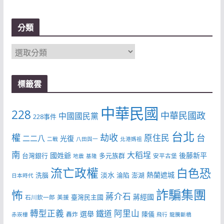
分類
分
類
標籤雲
中華民國
228
中華民國政
中國國民黨
228事件
台北
權
劫收
台
原住民
二二八
光復
二戰
八田與一
北港媽祖
南
大稻埕
國姓爺
後藤新平
台灣銀行
多元族群
安平古堡
地震
基隆
流亡政權
白色恐
淡水
熱蘭遮城
洗腦
淪陷
澎湖
日本時代
詐騙集團
怖
蔣介石
蔣經國
臺灣民主國
石川欽一郎
美援
轉型正義
阿里山
鐵道
選舉
陳儀
轟炸
赤崁樓
飛行
龍騰斷橋