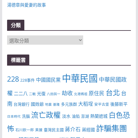
湯德章與愛妻的故事
分類
分
類
標籤雲
中華民國
228
中華民國政
中國國民黨
228事件
台北
權
劫收
台
原住民
二二八
光復
二戰
八田與一
北港媽祖
南
大稻埕
國姓爺
後藤新平
台灣銀行
多元族群
安平古堡
地震
基隆
流亡政權
白色恐
淡水
熱蘭遮城
洗腦
淪陷
澎湖
日本時代
詐騙集團
怖
蔣介石
蔣經國
臺灣民主國
石川欽一郎
美援