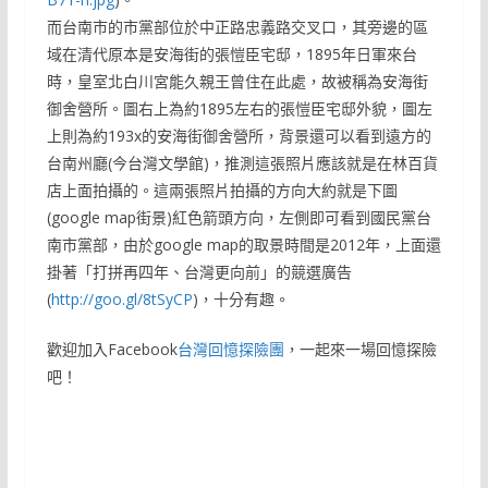
而台南市的市黨部位於中正路忠義路交叉口，其旁邊的區
域在清代原本是安海街的張愷臣宅邸，1895年日軍來台
時，皇室北白川宮能久親王曾住在此處，故被稱為安海街
御舍營所。圖右上為約1895左右的張愷臣宅邸外貌，圖左
上則為約193x的安海街御舍營所，背景還可以看到遠方的
台南州廳(今台灣文學館)，推測這張照片應該就是在林百貨
店上面拍攝的。這兩張照片拍攝的方向大約就是下圖
(google map街景)紅色箭頭方向，左側即可看到國民黨台
南市黨部，由於google map的取景時間是2012年，上面還
掛著「打拼再四年、台灣更向前」的競選廣告
(
http://goo.gl/8tSyCP
)，十分有趣。
歡迎加入Facebook
台灣回憶探險團
，一起來一場回憶探險
吧！