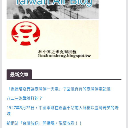
最新文章
「孫運璿沒有讓臺灣停一天電」？回憶真實的臺灣停電記憶
八二三砲戰誰打的？
1947年3月25日，中國軍隊在嘉義車站前大肆槍決臺灣菁英的場
域
新網站「台灣放送」開播囉，敬請收看！！