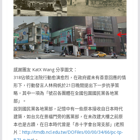
感謝團友 KatX Wang 分享圖文：
318佔領立法院行動愈演愈烈，在政府遲未有善意回應的情
形下，行動發言人林飛帆於21日晚間提出下一步抗爭策
略，其中一項為「號召各團體在全國包圍國民黨各地黨
部」。
說到國民黨各地黨部，記憶中有一些原本接收自日本時代
建築，如台北在景福門旁的舊黨部，在未改建大樓之前原
本也是古蹟，在日本時代曾是「赤十字會台灣支部」(老照
片：
http://tmdb.ncl.edu.tw/DOFiles/00/00/34/66/pc-tp-
B71-n.jpg
)。