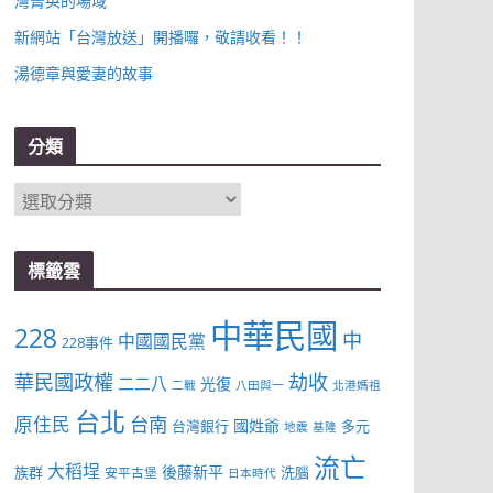
灣菁英的場域
新網站「台灣放送」開播囉，敬請收看！！
湯德章與愛妻的故事
分類
分
類
標籤雲
中華民國
228
中
中國國民黨
228事件
華民國政權
劫收
二二八
光復
二戰
八田與一
北港媽祖
台北
台南
原住民
國姓爺
台灣銀行
多元
地震
基隆
流亡
大稻埕
後藤新平
族群
洗腦
安平古堡
日本時代