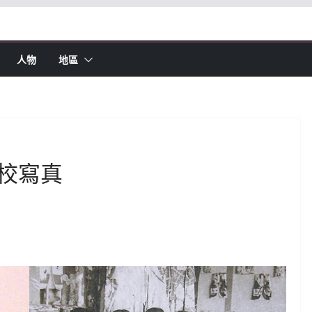
人物
地區
校寫真