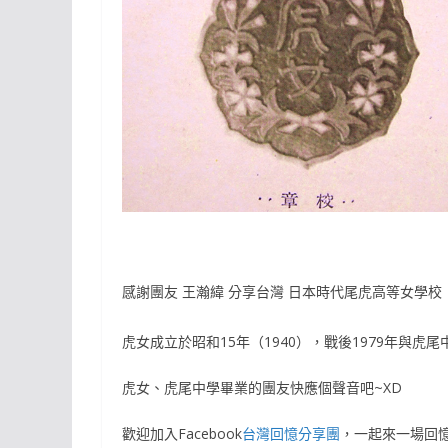
感謝團友 王瀚緯 分享台灣 日本時代尾虎高等女學
虎女成立於昭和15年（1940），戰後1979年與虎
虎女、虎尾中學畢業的團友快應個聲音吧~XD
歡迎加入Facebook
台灣回憶分享團
，一起來一場回