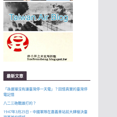
最新文章
「孫運璿沒有讓臺灣停一天電」？回憶真實的臺灣停
電記憶
八二三砲戰誰打的？
1947年3月25日，中國軍隊在嘉義車站前大肆槍決臺