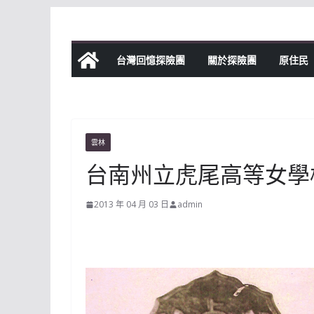
Skip
to
content
台灣回憶探險團
關於探險團
原住民
雲林
台南州立虎尾高等女學
2013 年 04 月 03 日
admin