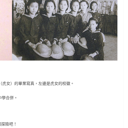
校（虎女）的畢業寫真，左邊是虎女的校徽。
尾中學合併。
憶探險吧！