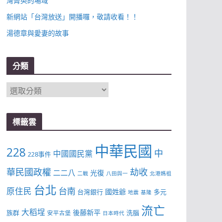
灣菁英的場域
新網站「台灣放送」開播囉，敬請收看！！
湯德章與愛妻的故事
分類
分
類
標籤雲
中華民國
228
中
中國國民黨
228事件
華民國政權
劫收
二二八
光復
二戰
八田與一
北港媽祖
台北
台南
原住民
國姓爺
台灣銀行
多元
地震
基隆
流亡
大稻埕
後藤新平
族群
洗腦
安平古堡
日本時代