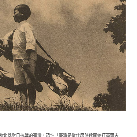
命北伐對日抗戰的臺灣，恐怕「臺灣是從什麼時候開始打高爾夫