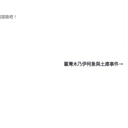
憶探險吧！
臺灣木乃伊柯象與土庫事件