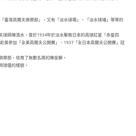
的「臺灣高爾夫俱樂部」，又有「淡水球場」、「淡水球埔」等等的
球師陳清水，曾於1934年於淡水擊敗日本的高球紅星「赤星四
5赴美參加「全美高爾夫公開賽」、1937「全日本高爾夫公開賽」冠
俱樂部，培育了無數名將的陳金獅。
時球僮的樣貌。