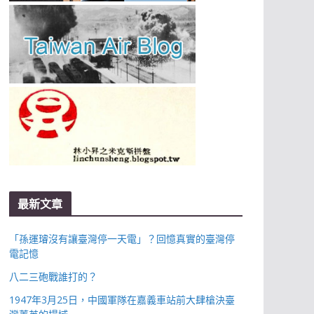
最新文章
「孫運璿沒有讓臺灣停一天電」？回憶真實的臺灣停
電記憶
八二三砲戰誰打的？
1947年3月25日，中國軍隊在嘉義車站前大肆槍決臺