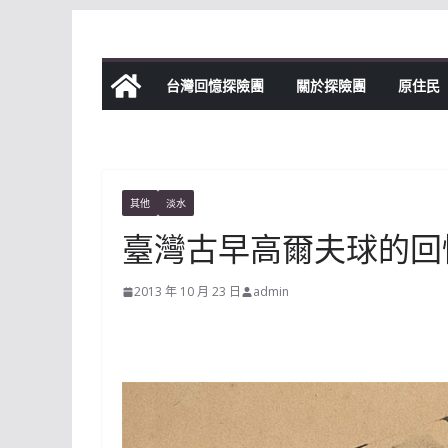
Skip
to
content
台灣回憶探險團
關於探險團
原住民
其他
淡水
臺灣古早高爾夫球的回
2013 年 10 月 23 日
admin