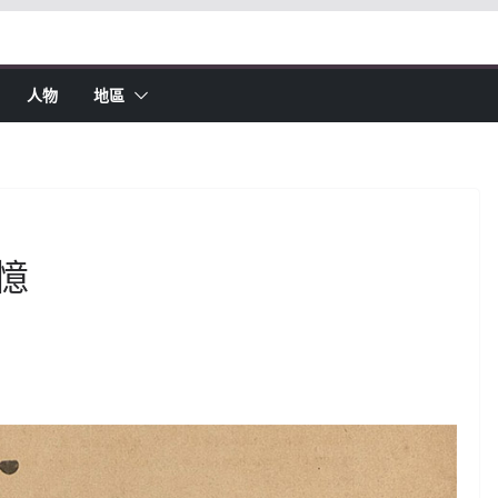
人物
地區
憶