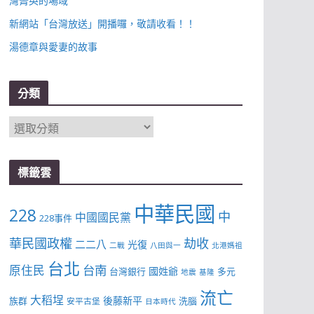
灣菁英的場域
新網站「台灣放送」開播囉，敬請收看！！
湯德章與愛妻的故事
分類
分
類
標籤雲
中華民國
228
中
中國國民黨
228事件
華民國政權
劫收
二二八
光復
二戰
八田與一
北港媽祖
台北
台南
原住民
國姓爺
台灣銀行
多元
地震
基隆
流亡
大稻埕
後藤新平
族群
洗腦
安平古堡
日本時代