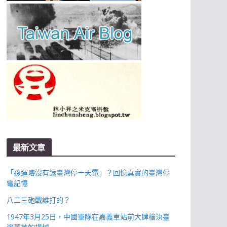
最新文章
「孫運璿沒有讓臺灣停一天電」？回憶真實的臺灣停
電記憶
八二三砲戰誰打的？
1947年3月25日，中國軍隊在嘉義車站前大肆槍決臺