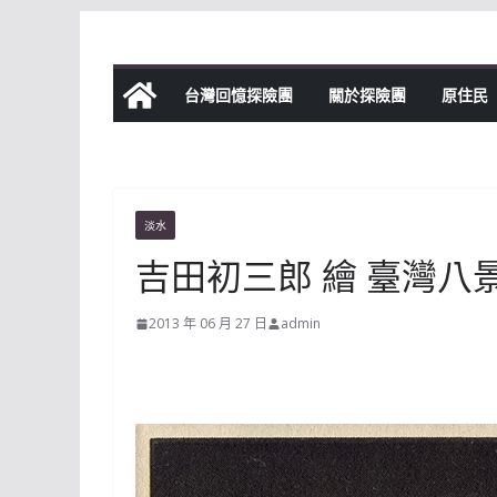
Skip
to
content
台灣回憶探險團
關於探險團
原住民
淡水
吉田初三郎 繪 臺灣八景
2013 年 06 月 27 日
admin