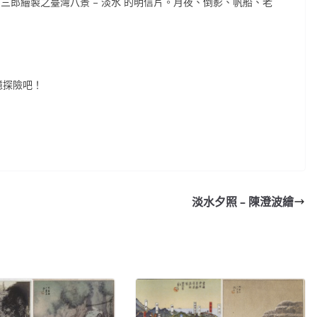
田初三郎繪製之臺灣八景 – 淡水 的明信片。月夜、倒影、帆船、老
憶探險吧！
淡水夕照 – 陳澄波繪