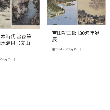
吉田初三郎130週年誕
本時代 畫家筆
辰
深水溫泉（文山
）
2014 年 03 月 04 日
 04 月 24 日