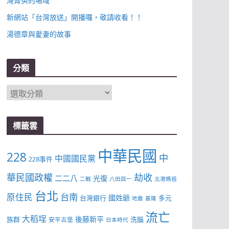
灣菁英的場域
新網站「台灣放送」開播囉，敬請收看！！
湯德章與愛妻的故事
分類
分
類
標籤雲
中華民國
228
中
中國國民黨
228事件
華民國政權
劫收
二二八
光復
二戰
八田與一
北港媽祖
台北
台南
原住民
國姓爺
台灣銀行
多元
地震
基隆
流亡
大稻埕
後藤新平
族群
洗腦
安平古堡
日本時代