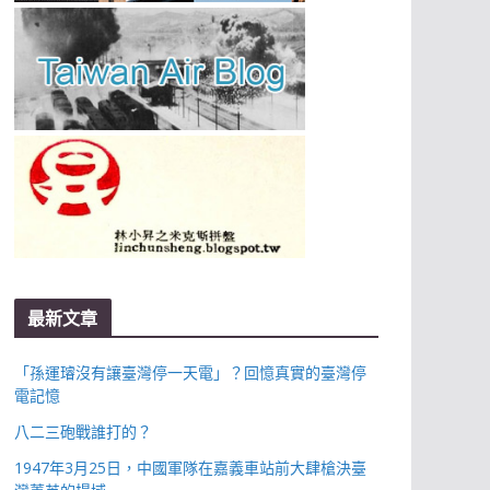
最新文章
「孫運璿沒有讓臺灣停一天電」？回憶真實的臺灣停
電記憶
八二三砲戰誰打的？
1947年3月25日，中國軍隊在嘉義車站前大肆槍決臺