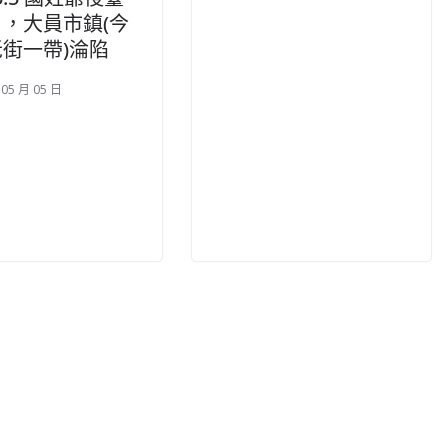
，大員市鎮(今
街一帶)淪陷
 05 月 05 日