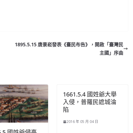
1895.5.15 唐景崧發表《臺民布告》，開啟「臺灣民
主國」序曲
1661.5.4 國姓爺大舉
入侵，普羅民遮城淪
陷
2016 年 05 月 04 日
.5.5 國姓爺侵臺