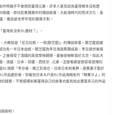
創作時幾乎不會想到臺灣元素，許多人甚至認為臺灣根本沒有歷
的熔爐，原住民累積萬年的傳說故事、大航海時代的西洋文化、直
豐富，應該是世界罕見的寶庫才對。
問，「臺灣有沒有BL題材？」。
，大概就是「尼古拉斯‧一官(鄭芝龍)」的傳說故事。鄭芝龍是國
成功有一半日本血統。鄭芝龍為李旦海盜集團成員，李旦過世後接
。之後接受了清國的高官厚祿歸順，最後卻被斬首於北京。如此大
國、清國、日本、荷蘭、西班牙…元素，怎麼看都是很容易發揮的
龍BL情節「李旦者，閩之巨商也，往來日本與夷狎，遂棄妻子娶於
BL作品愛好者，但看到日本水戶泉BL作品海賊系列「略奪せよ」的
訂做的錯覺，不禁感嘆如果臺灣自己的故事也能有如此豐富多元的作品
憶探險吧！