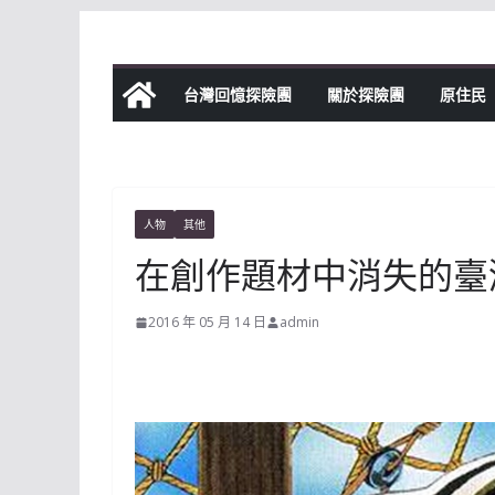
Skip
to
content
台灣回憶探險團
關於探險團
原住民
人物
其他
在創作題材中消失的臺
2016 年 05 月 14 日
admin