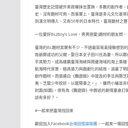
臺灣歷史記憶被外來政權抹去置換，多數的創作者，
史、沒有題材可用。而事實上，臺灣是多元文化薈萃
到漢文明傳入、又有50年的日本時代，臺灣題材之
一位愛好BL(Boy’s Love，男男戀愛)題材的朋友
臺灣的BL題材其實有不少，不過最容易直接聯想到的
姓爺鄭成功的父親，娶日本女子田川氏為妻，所以鄭
手其勢力，成為雄霸臺灣海峽與周邊海域的海上梟雄
航海時代背景、極具張力與戲劇化的結局，涵蓋了明
創作題材。而張遴白《難遊錄》中提及的李旦與鄭芝
夷。芝龍少年姣好，以龍陽事之。」，雖然小編並非
封面(如圖)，很有為《難遊錄》中敘述的劇情量身
該有多好？。
#一起來把臺灣找回來
歡迎加入Facebook
台灣回憶探險團
，一起來一場回