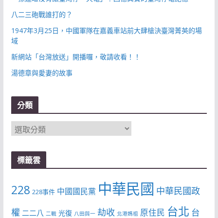
八二三砲戰誰打的？
1947年3月25日，中國軍隊在嘉義車站前大肆槍決臺灣菁英的場
域
新網站「台灣放送」開播囉，敬請收看！！
湯德章與愛妻的故事
分類
分
類
標籤雲
中華民國
228
中華民國政
中國國民黨
228事件
台北
權
劫收
台
原住民
二二八
光復
二戰
八田與一
北港媽祖