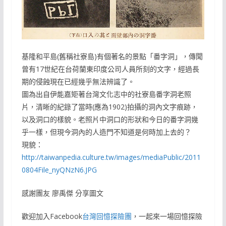
基隆和平島(舊稱社寮島)有個著名的景點「番字洞」，傳聞
曾有17世紀在台荷蘭東印度公司人員所刻的文字，經過長
期的侵蝕現在已經幾乎無法辨識了。
圖為出自伊能嘉矩著台灣文化志中的社寮島番字洞老照
片，清晰的紀錄了當時(應為1902)拍攝的洞內文字痕跡，
以及洞口的樣貌。老照片中洞口的形狀和今日的番字洞幾
乎一樣，但現今洞內的人造門不知道是何時加上去的？
現貌：
http://taiwanpedia.culture.tw/images/mediaPublic/2011
0804File_nyQNzN6.JPG
感謝團友 廖禹傑 分享圖文
歡迎加入Facebook
台灣回憶探險團
，一起來一場回憶探險