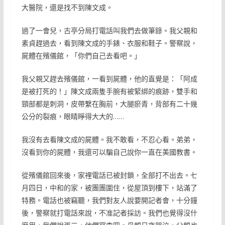
大醫院，還是找不到陳文成。
過了一會兒，古亭分局打電話叫我們去做筆錄。我父親和
素貞趕過去，看到陳文成的手錶、衣服和鞋子。警察說，
屍體在殯儀館，「你們自己去看吧。」
我父親又趕去殯儀館，一看到屍體，他的直覺是：「阿成
是被打死的！」陳文成兩隻手腕有被緊綁的痕跡，雙手和
頸部都是刺洞，皮帶繫在胸前，大腿瘀青，背部有二十幾
公分的裂痕，眼睛睜得大大的……
我沒有去看陳文成的屍體。我不敢看，不忍心看。弟弟，
沒看到你的屍體，我還可以騙自己說你一直在美國教書。
從殯儀館回來後，家裡電話已被封鎖，全部打不出去。七
月四日，中和的家，被團團圍住，從屋頂到樓下，站滿了
特務。電話也被竊聽，我們對友人說要開記者會，十分鐘
後，警察就打電話來說，不准記者採訪。我們也覺得沒什