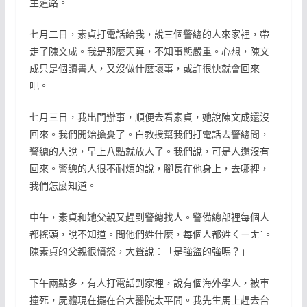
主道路。
七月二日，素貞打電話給我，說三個警總的人來家裡，帶
走了陳文成。我是那麼天真，不知事態嚴重。心想，陳文
成只是個讀書人，又沒做什麼壞事，或許很快就會回來
吧。
七月三日，我出門辦事，順便去看素貞，她說陳文成還沒
回來。我們開始擔憂了。白教授幫我們打電話去警總問，
警總的人說，早上八點就放人了。我們說，可是人還沒有
回來。警總的人很不耐煩的說，腳長在他身上，去哪裡，
我們怎麼知道。
中午，素貞和她父親又趕到警總找人。警備總部裡每個人
都搖頭，說不知道。問他們姓什麼，每個人都姓ㄑㄧㄤˊ。
陳素貞的父親很憤怒，大聲說：「是強盜的強嗎？」
下午兩點多，有人打電話到家裡，說有個海外學人，被車
撞死，屍體現在擺在台大醫院太平間。我先生馬上趕去台