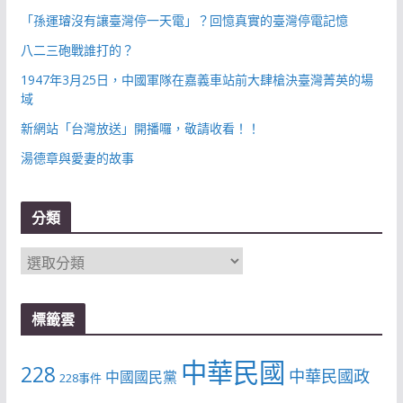
「孫運璿沒有讓臺灣停一天電」？回憶真實的臺灣停電記憶
八二三砲戰誰打的？
1947年3月25日，中國軍隊在嘉義車站前大肆槍決臺灣菁英的場
域
新網站「台灣放送」開播囉，敬請收看！！
湯德章與愛妻的故事
分類
分
類
標籤雲
中華民國
228
中華民國政
中國國民黨
228事件