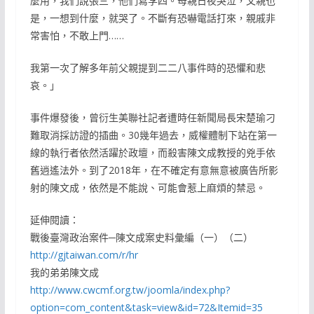
麼用，我們說張三，他們寫李四。母親日夜哭泣，父親也
是，一想到什麼，就哭了。不斷有恐嚇電話打來，親戚非
常害怕，不敢上門……
我第一次了解多年前父親提到二二八事件時的恐懼和悲
哀。」
事件爆發後，曾衍生美聯社記者遭時任新聞局長宋楚瑜刁
難取消採訪證的插曲。30幾年過去，威權體制下站在第一
線的執行者依然活躍於政壇，而殺害陳文成教授的兇手依
舊逍遙法外。到了2018年，在不確定有意無意被廣告所影
射的陳文成，依然是不能說、可能會惹上麻煩的禁忌。
延伸閱讀：
戰後臺灣政治案件─陳文成案史料彙編（一）（二）
http://gjtaiwan.com/r/hr
我的弟弟陳文成
http://www.cwcmf.org.tw/joomla/index.php?
option=com_content&task=view&id=72&Itemid=35