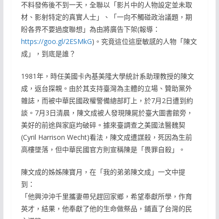
不料發佈後不到一天，全聯以「影片中的人物設定並未取
材、影射特定的真實人士」、「一向不觸碰政治議題，期
盼各界不要過度聯想」為由將廣告下架(報導：
https://goo.gl/2ESMkG
)。究竟這位這麼敏感的人物「陳文
成」，到底是誰？
1981年，時任美國卡內基美隆大學統計系助理教授的陳文
成，返台探親。由於其支持臺灣為主體的立場、贊助黨外
雜誌，而被中華民國政權警備總部盯上，於7月2日遭到約
談。7月3日清晨，陳文成被人發現陳屍於臺大圖書館旁，
美好的前途與家庭均破碎。據來臺調查之美國法醫魏契
(Cyril Harrison Wecht)看法，陳文成遭謀殺，死因為生前
高樓墜落，但中華民國官方則宣稱陳是「畏罪自殺」。
陳文成的姊姊陳寶月，在「我的弟弟陳文成」一文中提
到：
「他興沖沖千里攜妻帶兒趕回家鄉，希望奉獻所學，作育
英才，結果，他奉獻了他的生命做祭品，鋪直了台灣的民