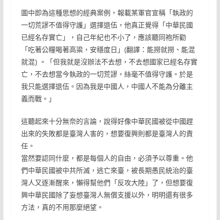
圖中即為這種思想的經典案例，報載某軍官宣稱「執政的
一切荒謬不值得守護」選擇退伍，他真正覺得「中華民國
已經名存實亡」，自己年紀也不小了，應該聽同袍所勸
「吃著公糧喝著高粱，安穩度日」(翻譯：能撈就撈、能混
就混) 。「但我就是沒辦法不去想，不去想國家已經名存實
亡，不去想當今執政的一切荒謬，絲毫不值得守護。於是
我只能選擇退伍。因為我是中國人，中國人不能為分離主
義而戰。」
這聽起來十分無奈的言論，說得好像中華民國被從中國趕
出來的失敗都是臺灣人害的，想要復興則都是臺灣人的責
任。
當然要認同什麼，都是每個人的自由，必須予以尊重。他
們中華民國被中共所滅，逃亡來臺，被長期愚民統治的臺
灣人又逐漸醒來，懶得幫他們「反攻大陸」了，但想要復
興中華民國除了妄想臺灣人無償支援以外，明明還有很多
方法，真的不用那麼絕望。