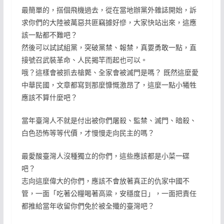
最簡單的，搭個飛機過去，從在當地辦黨外雜誌開始，訴
求你們的大陸被萬惡共匪竊據好慘，大家快站出來，這應
該一點都不難吧？
然後可以試試組黨，突破黨禁、報禁，真要勇敢一點，直
接號召武裝革命、人民揭竿而起也可以。
哦？這樣會被抓去槍斃、全家會被滅門是嗎？ 既然這麼愛
中華民國，文章都寫到那麼慷慨激昂了，這麼一點小犧牲
應該不算什麼吧？
當年臺灣人不就是付出被你們屠殺、監禁、滅門、暗殺、
白色恐怖等等代價，才慢慢走向民主的嗎？
最愛酸臺灣人沒種獨立的你們，這些應該都是小菜一碟
吧？
志向這麼偉大的你們，應該不會放著真正的仇家中國不
管，一面「吃著公糧喝著高粱，安穩度日」，一面把責任
都推給當年收留你們免於被全殲的臺灣吧？