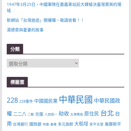
1947年3月25日，中國軍隊在嘉義車站前大肆槍決臺灣菁英的場
域
新網站「台灣放送」開播囉，敬請收看！！
湯德章與愛妻的故事
分類
分
類
標籤雲
中華民國
228
中華民國政
中國國民黨
228事件
台北
權
劫收
台
原住民
二二八
光復
二戰
八田與一
北港媽祖
南
大稻埕
國姓爺
後藤新平
台灣銀行
多元族群
安平古堡
地震
基隆