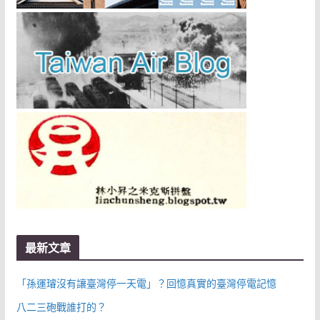
最新文章
「孫運璿沒有讓臺灣停一天電」？回憶真實的臺灣停電記憶
八二三砲戰誰打的？