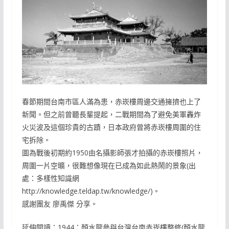
春節期間台南市區人滿為患，赤崁樓周邊交通擁擠也上了
新聞。但之前曾聽長輩提起，二戰期間為了避免美軍轟炸
火災波及這個珍貴的古蹟，日本政府曾將赤崁樓周圍的住
宅拆除。
圖為戰後初期約1950由名攝影師張才拍攝的赤崁樓照片，
周圍一片空曠，很難想像現在已成為如此熱鬧的景象(出
處：多樣性知識網
http://knowledge.teldap.tw/knowledge/)。
感謝團友 廖禹傑 分享。
延伸閱讀：1944：顏水龍參與台灣台南赤崁樓整修(顏水龍