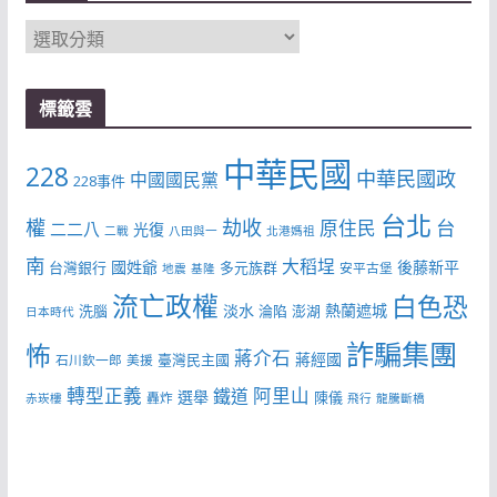
分
類
標籤雲
中華民國
228
中華民國政
中國國民黨
228事件
台北
權
劫收
台
原住民
二二八
光復
二戰
八田與一
北港媽祖
南
大稻埕
國姓爺
後藤新平
台灣銀行
多元族群
安平古堡
地震
基隆
流亡政權
白色恐
淡水
熱蘭遮城
洗腦
淪陷
澎湖
日本時代
詐騙集團
怖
蔣介石
蔣經國
臺灣民主國
石川欽一郎
美援
轉型正義
阿里山
鐵道
選舉
陳儀
轟炸
赤崁樓
飛行
龍騰斷橋