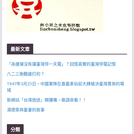
最新文章
「孫運璿沒有讓臺灣停一天電」？回憶真實的臺灣停電記憶
八二三砲戰誰打的？
1947年3月25日，中國軍隊在嘉義車站前大肆槍決臺灣菁英的場
域
新網站「台灣放送」開播囉，敬請收看！！
湯德章與愛妻的故事
分類