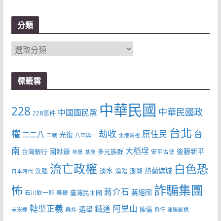
分類
分
類
標籤雲
中華民國
228
中華民國政
中國國民黨
228事件
台北
權
劫收
台
原住民
二二八
光復
二戰
八田與一
北港媽祖
南
大稻埕
國姓爺
後藤新平
台灣銀行
多元族群
安平古堡
地震
基隆
流亡政權
白色恐
淡水
熱蘭遮城
洗腦
淪陷
澎湖
日本時代
詐騙集團
怖
蔣介石
蔣經國
臺灣民主國
石川欽一郎
美援
轉型正義
阿里山
鐵道
選舉
陳儀
轟炸
赤崁樓
飛行
龍騰斷橋