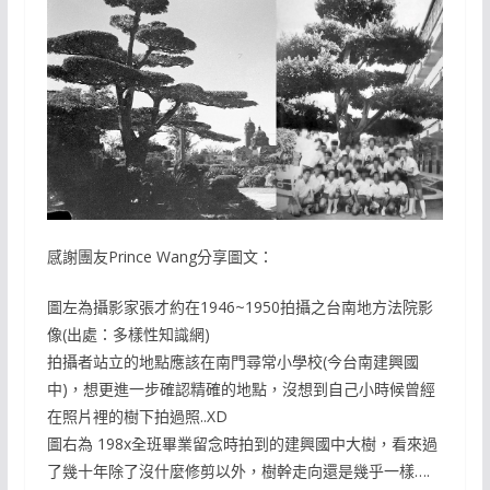
感謝團友Prince Wang分享圖文：
圖左為攝影家張才約在1946~1950拍攝之台南地方法院影
像(出處：多樣性知識網)
拍攝者站立的地點應該在南門尋常小學校(今台南建興國
中)，想更進一步確認精確的地點，沒想到自己小時候曾經
在照片裡的樹下拍過照..XD
圖右為 198x全班畢業留念時拍到的建興國中大樹，看來過
了幾十年除了沒什麼修剪以外，樹幹走向還是幾乎一樣….