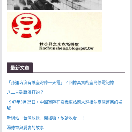
最新文章
「孫運璿沒有讓臺灣停一天電」？回憶真實的臺灣停電記憶
八二三砲戰誰打的？
1947年3月25日，中國軍隊在嘉義車站前大肆槍決臺灣菁英的場
域
新網站「台灣放送」開播囉，敬請收看！！
湯德章與愛妻的故事