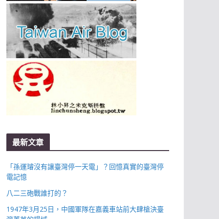
最新文章
「孫運璿沒有讓臺灣停一天電」？回憶真實的臺灣停
電記憶
八二三砲戰誰打的？
1947年3月25日，中國軍隊在嘉義車站前大肆槍決臺