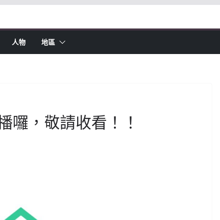
人物
地區
播囉，敬請收看！！