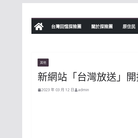
Skip
to
content
台灣回憶探險團
關於探險團
原住民
其他
新網站「台灣放送」開
2023 年 03 月 12 日
admin