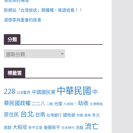
灣菁英的場域
新網站「台灣放送」開播囉，敬請收看！！
湯德章與愛妻的故事
分類
分
類
標籤雲
中華民國
228
中
中國國民黨
228事件
華民國政權
劫收
二二八
光復
二戰
八田與一
北港媽祖
台北
台南
原住民
國姓爺
台灣銀行
多元
地震
基隆
流亡
大稻埕
後藤新平
族群
洗腦
安平古堡
日本時代