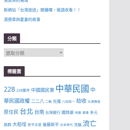
灣菁英的場域
新網站「台灣放送」開播囉，敬請收看！！
湯德章與愛妻的故事
分類
分
類
標籤雲
中華民國
228
中
中國國民黨
228事件
華民國政權
劫收
二二八
光復
二戰
八田與一
北港媽祖
台北
台南
原住民
國姓爺
台灣銀行
多元
地震
基隆
流亡
大稻埕
後藤新平
族群
洗腦
安平古堡
日本時代