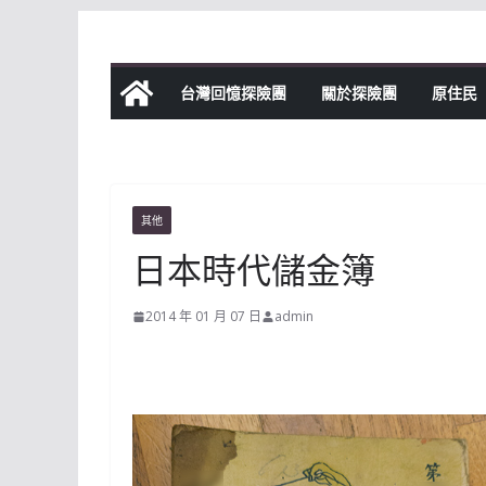
Skip
to
content
台灣回憶探險團
關於探險團
原住民
其他
日本時代儲金簿
2014 年 01 月 07 日
admin