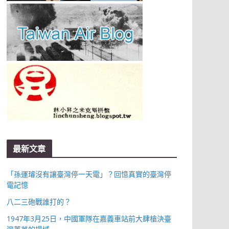
最新文章
「孫運璿沒有讓臺灣停一天電」？回憶真實的臺灣停
電記憶
八二三砲戰誰打的？
1947年3月25日，中國軍隊在嘉義車站前大肆槍決臺