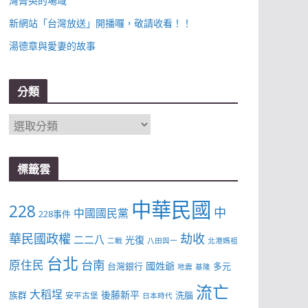
灣菁英的場域
新網站「台灣放送」開播囉，敬請收看！！
湯德章與愛妻的故事
分類
分
類
標籤雲
中華民國
228
中
中國國民黨
228事件
華民國政權
劫收
二二八
光復
二戰
八田與一
北港媽祖
台北
台南
原住民
國姓爺
台灣銀行
多元
地震
基隆
流亡
大稻埕
後藤新平
族群
洗腦
安平古堡
日本時代