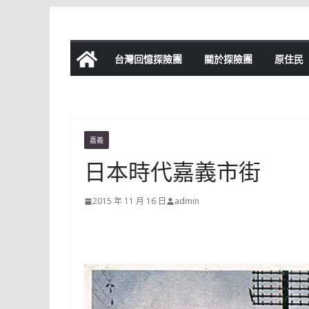
Skip
to
content
台灣回憶探險團
關於探險團
原住民
嘉義
日本時代嘉義市街
2015 年 11 月 16 日
admin