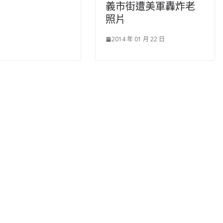
義市街遭美軍轟炸老
照片
2014 年 01 月 22 日