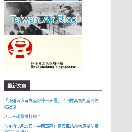
最新文章
「孫運璿沒有讓臺灣停一天電」？回憶真實的臺灣停
電記憶
八二三砲戰誰打的？
1947年3月25日，中國軍隊在嘉義車站前大肆槍決臺