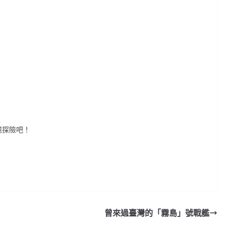
憶探險吧！
曾來過臺灣的「霧島」號戰艦