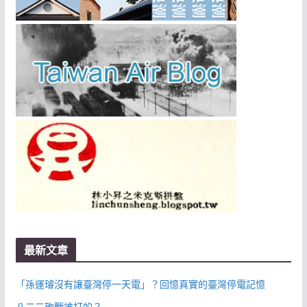
最新文章
「孫運璿沒有讓臺灣停一天電」？回憶真實的臺灣停電記憶
八二三砲戰誰打的？