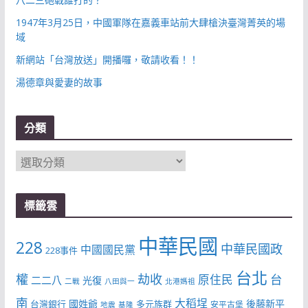
1947年3月25日，中國軍隊在嘉義車站前大肆槍決臺灣菁英的場
域
新網站「台灣放送」開播囉，敬請收看！！
湯德章與愛妻的故事
分類
分
類
標籤雲
中華民國
228
中華民國政
中國國民黨
228事件
台北
權
劫收
台
原住民
二二八
光復
二戰
八田與一
北港媽祖
南
大稻埕
國姓爺
後藤新平
台灣銀行
多元族群
安平古堡
地震
基隆