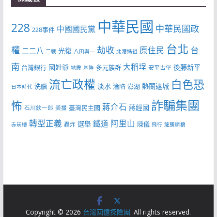
中華民國
228
中華民國政
中國國民黨
228事件
台北
權
劫收
台
原住民
二二八
光復
二戰
八田與一
北港媽祖
南
大稻埕
國姓爺
後藤新平
台灣銀行
多元族群
安平古堡
地震
基隆
流亡政權
白色恐
淡水
熱蘭遮城
洗腦
淪陷
澎湖
日本時代
詐騙集團
怖
蔣介石
蔣經國
臺灣民主國
石川欽一郎
美援
轉型正義
阿里山
鐵道
選舉
陳儀
轟炸
赤崁樓
飛行
龍騰斷橋
Copyright © 2026
台灣回憶探險團
. All rights reserved.