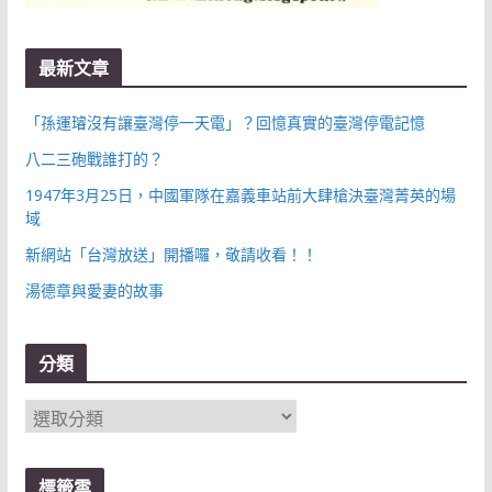
最新文章
「孫運璿沒有讓臺灣停一天電」？回憶真實的臺灣停電記憶
八二三砲戰誰打的？
1947年3月25日，中國軍隊在嘉義車站前大肆槍決臺灣菁英的場
域
新網站「台灣放送」開播囉，敬請收看！！
湯德章與愛妻的故事
分類
分
類
標籤雲