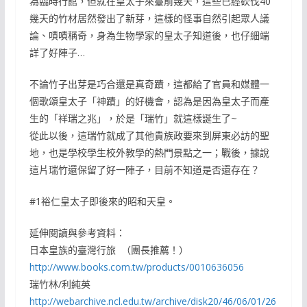
為臨時行館，但就在皇太子來臺前幾天，這些已經砍伐40
幾天的竹材居然發出了新芽，這樣的怪事自然引起眾人議
論、嘖嘖稱奇，身為生物學家的皇太子知道後，也仔細端
詳了好陣子…
不論竹子出芽是巧合還是真奇蹟，這都給了官員和媒體一
個歌頌皇太子「神蹟」的好機會，認為是因為皇太子而產
生的「祥瑞之兆」，於是「瑞竹」就這樣誕生了~
從此以後，這瑞竹就成了其他貴族政要來到屏東必訪的聖
地，也是學校學生校外教學的熱門景點之一；戰後，據說
這片瑞竹還保留了好一陣子，目前不知道是否還存在？
#1裕仁皇太子即後來的昭和天皇。
延伸閱讀與參考資料：
日本皇族的臺灣行旅 （團長推薦！）
http://www.books.com.tw/products/0010636056
瑞竹林/利純英
http://webarchive.ncl.edu.tw/archive/disk20/46/06/01/26