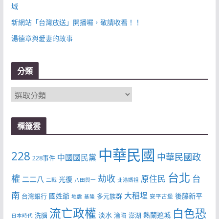
域
新網站「台灣放送」開播囉，敬請收看！！
湯德章與愛妻的故事
分類
分
類
標籤雲
中華民國
228
中華民國政
中國國民黨
228事件
台北
權
劫收
台
原住民
二二八
光復
二戰
八田與一
北港媽祖
南
大稻埕
國姓爺
後藤新平
台灣銀行
多元族群
安平古堡
地震
基隆
流亡政權
白色恐
淡水
熱蘭遮城
洗腦
淪陷
澎湖
日本時代