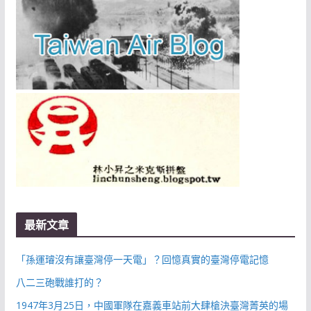
最新文章
「孫運璿沒有讓臺灣停一天電」？回憶真實的臺灣停電記憶
八二三砲戰誰打的？
1947年3月25日，中國軍隊在嘉義車站前大肆槍決臺灣菁英的場