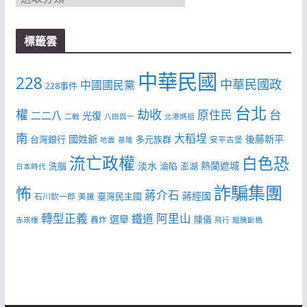
類
標籤雲
中華民國
228
中華民國政
中國國民黨
228事件
台北
權
劫收
台
原住民
二二八
光復
二戰
八田與一
北港媽祖
南
大稻埕
國姓爺
後藤新平
台灣銀行
多元族群
安平古堡
地震
基隆
流亡政權
白色恐
淡水
熱蘭遮城
洗腦
淪陷
澎湖
日本時代
詐騙集團
怖
蔣介石
蔣經國
臺灣民主國
石川欽一郎
美援
轉型正義
阿里山
鐵道
選舉
陳儀
轟炸
赤崁樓
飛行
龍騰斷橋