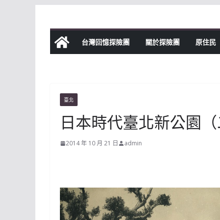
Skip
to
content
台灣回憶探險團
關於探險團
原住民
臺北
日本時代臺北新公園（
2014 年 10 月 21 日
admin