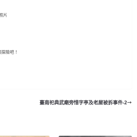
照片
憶探險吧！
臺南祀典武廟旁惜字亭及老屋被拆事件-2