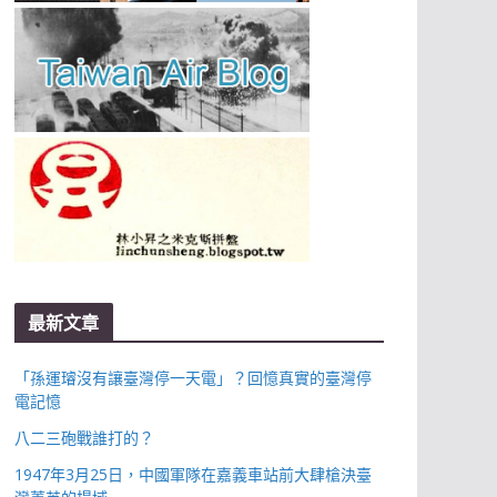
最新文章
「孫運璿沒有讓臺灣停一天電」？回憶真實的臺灣停
電記憶
八二三砲戰誰打的？
1947年3月25日，中國軍隊在嘉義車站前大肆槍決臺