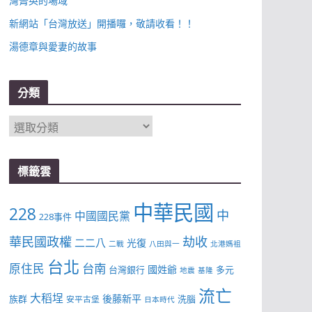
灣菁英的場域
新網站「台灣放送」開播囉，敬請收看！！
湯德章與愛妻的故事
分類
分
類
標籤雲
中華民國
228
中
中國國民黨
228事件
華民國政權
劫收
二二八
光復
二戰
八田與一
北港媽祖
台北
台南
原住民
國姓爺
台灣銀行
多元
地震
基隆
流亡
大稻埕
後藤新平
族群
洗腦
安平古堡
日本時代