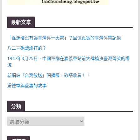
最新文章
「孫運璿沒有讓臺灣停一天電」？回憶真實的臺灣停電記憶
八二三砲戰誰打的？
1947年3月25日，中國軍隊在嘉義車站前大肆槍決臺灣菁英的場
域
新網站「台灣放送」開播囉，敬請收看！！
湯德章與愛妻的故事
分類
分
類