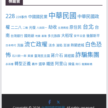
標籤雲
中華民國
228
中華民國政
中國國民黨
228事件
台北
權
劫收
台
原住民
二二八
光復
二戰
八田與一
北港媽祖
南
大稻埕
國姓爺
後藤新平
台灣銀行
多元族群
安平古堡
地震
基隆
流亡政權
白色恐
淡水
熱蘭遮城
洗腦
淪陷
澎湖
日本時代
詐騙集團
怖
蔣介石
蔣經國
臺灣民主國
石川欽一郎
美援
轉型正義
阿里山
鐵道
選舉
陳儀
轟炸
赤崁樓
飛行
龍騰斷橋
Copyright © 2026
台灣回憶探險團
. All rights reserved.