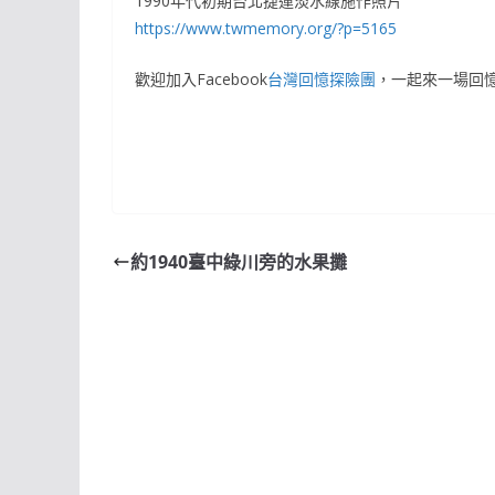
1990年代初期台北捷運淡水線施作照片
https://www.twmemory.org/?p=5165
歡迎加入Facebook
台灣回憶探險團
，一起來一場回
約1940臺中綠川旁的水果攤