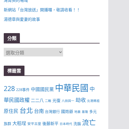
灣菁英的場域
新網站「台灣放送」開播囉，敬請收看！！
湯德章與愛妻的故事
分類
分
類
標籤雲
中華民國
228
中
中國國民黨
228事件
華民國政權
劫收
二二八
光復
二戰
八田與一
北港媽祖
台北
台南
原住民
國姓爺
台灣銀行
多元
地震
基隆
流亡
大稻埕
後藤新平
族群
洗腦
安平古堡
日本時代