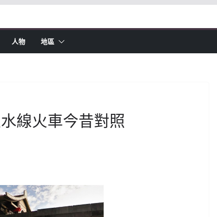
人物
地區
淡水線火車今昔對照