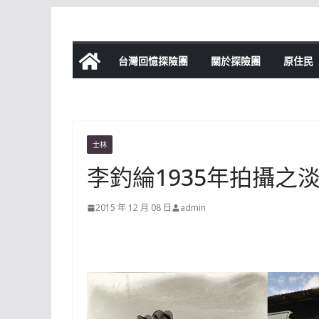
Skip
to
content
台灣回憶探險團
關於探險團
原住民
士林
李釣綸1935年拍攝之
2015 年 12 月 08 日
admin