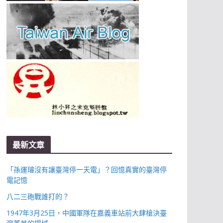
最新文章
「孫運璿沒有讓臺灣停一天電」？回憶真實的臺灣停
電記憶
八二三砲戰誰打的？
1947年3月25日，中國軍隊在嘉義車站前大肆槍決臺