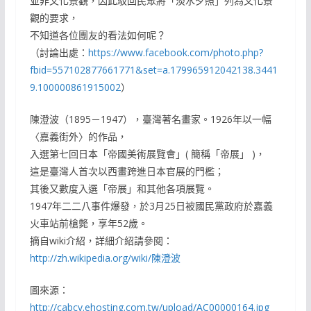
並非文化景觀，因此駁回民眾將「淡水夕照」列為文化景
觀的要求，
不知道各位團友的看法如何呢？
（討論出處：
https://www.facebook.com/photo.php?
fbid=557102877661771&set=a.179965912042138.3441
9.100000861915002
）
陳澄波（1895－1947），臺灣著名畫家。1926年以一幅
〈嘉義街外〉的作品，
入選第七回日本「帝國美術展覽會」( 簡稱「帝展」 )，
這是臺灣人首次以西畫跨進日本官展的門檻；
其後又數度入選「帝展」和其他各項展覽。
1947年二二八事件爆發，於3月25日被國民黨政府於嘉義
火車站前槍斃，享年52歲。
摘自wiki介紹，詳細介紹請參閱：
http://zh.wikipedia.org/wiki/陳澄波
圖來源：
http://cabcy.ehosting.com.tw/upload/AC00000164.jpg