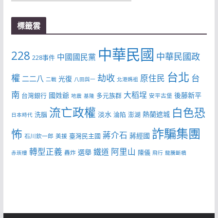
類
標籤雲
中華民國
228
中華民國政
中國國民黨
228事件
台北
權
劫收
台
原住民
二二八
光復
二戰
八田與一
北港媽祖
南
大稻埕
國姓爺
後藤新平
台灣銀行
多元族群
安平古堡
地震
基隆
流亡政權
白色恐
淡水
熱蘭遮城
洗腦
淪陷
澎湖
日本時代
詐騙集團
怖
蔣介石
蔣經國
臺灣民主國
石川欽一郎
美援
轉型正義
阿里山
鐵道
選舉
陳儀
轟炸
赤崁樓
飛行
龍騰斷橋