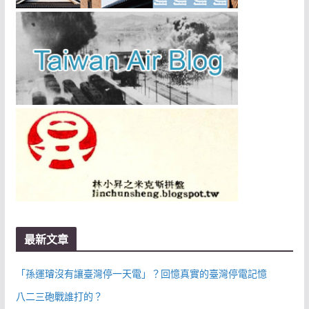
最新文章
「孫運璿沒有讓臺灣停一天電」？回憶真實的臺灣停電記憶
八二三砲戰誰打的？