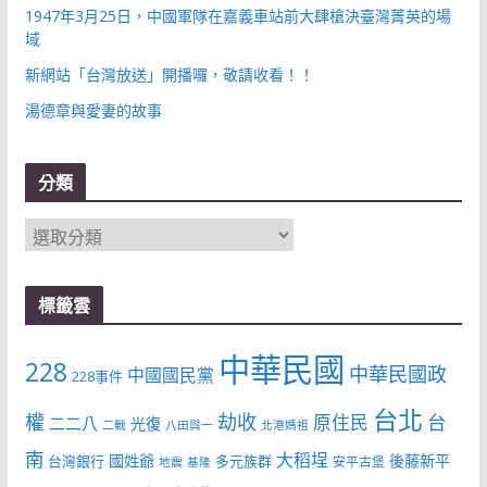
1947年3月25日，中國軍隊在嘉義車站前大肆槍決臺灣菁英的場
域
新網站「台灣放送」開播囉，敬請收看！！
湯德章與愛妻的故事
分類
分
類
標籤雲
中華民國
228
中華民國政
中國國民黨
228事件
台北
權
劫收
台
原住民
二二八
光復
二戰
八田與一
北港媽祖
南
大稻埕
國姓爺
後藤新平
台灣銀行
多元族群
安平古堡
地震
基隆