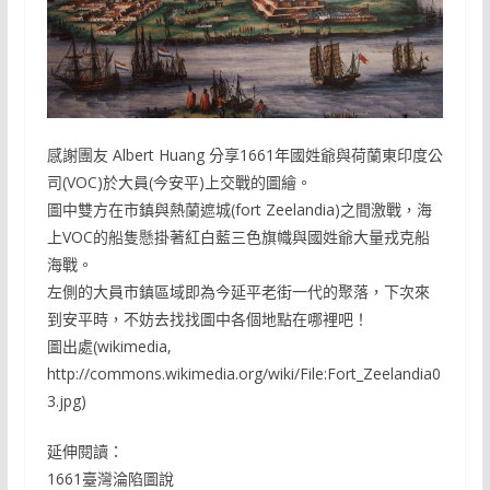
感謝團友 Albert Huang 分享1661年國姓爺與荷蘭東印度公
司(VOC)於大員(今安平)上交戰的圖繪。
圖中雙方在市鎮與熱蘭遮城(fort Zeelandia)之間激戰，海
上VOC的船隻懸掛著紅白藍三色旗幟與國姓爺大量戎克船
海戰。
左側的大員市鎮區域即為今延平老街一代的聚落，下次來
到安平時，不妨去找找圖中各個地點在哪裡吧！
圖出處(wikimedia,
http://commons.wikimedia.org/wiki/File:Fort_Zeelandia0
3.jpg)
延伸閱讀：
1661臺灣淪陷圖說