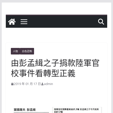
Skip
to
content
人物
白色恐怖
由彭孟緝之子捐款陸軍官
校事件看轉型正義
2019 年 01 月 17 日
admin