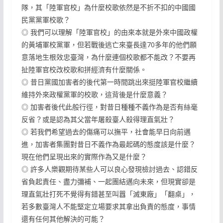
隊，其「陸軍官校」為什麼校歌依然是不折不扣的中國國
民黨黨軍校歌？
◎ 我們可以理解「陸軍官校」的由來本就是外來中國政權
的黃埔軍校黨軍，但若戰後逃亡來臺長達70多年的他們願
意落地生根效忠臺灣，為什麼連個校歌都不能改？不要再
扯陸軍官校改校歌和拼經濟有什麼關係。
◎ 昔日黨國加害者的後代第一時間跳出來挺陸軍官校繼續
維持外來政權黨軍的校歌，這背後是什麼意義？
◎ 加害者後代此般行徑，對昔日種種不義作為是否有絲毫
反省？或是認為其父當年屠殺臺人殺得理直氣壯？
◎ 若我們希望過去的傷痛可以撫平，社會能早日向前邁
進，加害者集團對昔日不義作為最起碼的態度該是什麼？
現在他們呈現出來的實際作為又是什麼？
◎ 許多人樂觀期待某些人可以良心發現檢討過去、認錯反
省負起責任、盡力彌補、一起團結邁向未來，但現實卻是
理直氣壯打死不覺得有錯甚至叫囂「滅東廠」「翻桌」，
若多數臺灣人不能堅定立場要求其拿出負責的態度，事情
還有任何其他解決的可能？