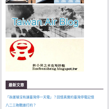
最新文章
「孫運璿沒有讓臺灣停一天電」？回憶真實的臺灣停電記憶
八二三砲戰誰打的？