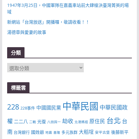
1947年3月25日，中國軍隊在嘉義車站前大肆槍決臺灣菁英的場
域
新網站「台灣放送」開播囉，敬請收看！！
湯德章與愛妻的故事
分類
分
類
標籤雲
中華民國
228
中華民國政
中國國民黨
228事件
台北
權
劫收
台
原住民
二二八
光復
二戰
八田與一
北港媽祖
南
大稻埕
國姓爺
後藤新平
台灣銀行
多元族群
安平古堡
地震
基隆