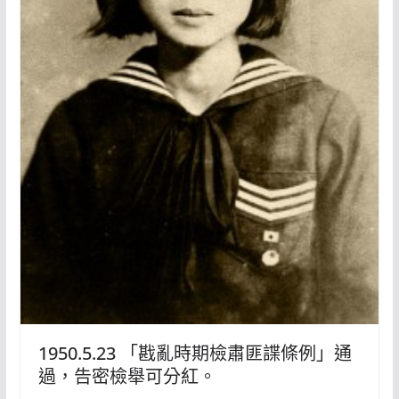
1950.5.23 「戡亂時期檢肅匪諜條例」通
過，告密檢舉可分紅。