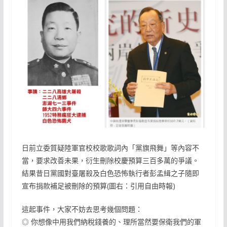
日前立委質疑陸軍官校校歌歌詞內「黨旗飛舞」等內容不
當，要求改善未果，衍生刪除校慶預算三百多萬的爭議。
結果昔日黨國對臺屠殺及白色恐怖執行者彭孟緝之子隨即
宣布捐款補足被刪除的預算(圖右：引用自由時報)
這起事件，大家不妨去思考幾個問題：
◎ 你想像中用我們納稅錢養的、理所當然要保衛我們的軍