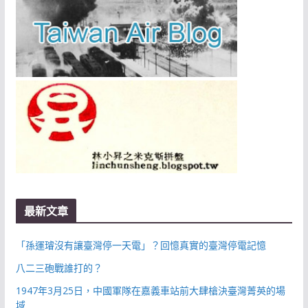
最新文章
「孫運璿沒有讓臺灣停一天電」？回憶真實的臺灣停電記憶
八二三砲戰誰打的？
1947年3月25日，中國軍隊在嘉義車站前大肆槍決臺灣菁英的場
域