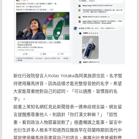
新任行政院發言人Kolas Yotaka為阿美族原住民，名字堅
持使用羅馬拼音，因為這樣才能完整發音她的名字，希望
大家能尊重她對自己的認同，「可以適應、習慣我的名
字」。
臉書上某知名網紅見此新聞發表一連串歧視言論，網友留
言提醒應尊重他人，則跳針「你打漢文幹嘛？」「奴性
重，看到政治人物膝蓋就軟了」極盡嘲諷之能事。留言中
也衍生許多人根本不知道西拉雅族早在荷蘭時期到清代中
葉就使用羅馬拼音書寫自己的語言，暴露出社會普遍對歷