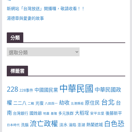
新網站「台灣放送」開播囉，敬請收看！！
湯德章與愛妻的故事
分類
分
類
標籤雲
中華民國
228
中華民國政
中國國民黨
228事件
台北
權
劫收
台
原住民
二二八
光復
二戰
八田與一
北港媽祖
南
大稻埕
國姓爺
後藤新平
台灣銀行
多元族群
安平古堡
地震
基隆
流亡政權
白色恐
淡水
熱蘭遮城
洗腦
淪陷
澎湖
日本時代