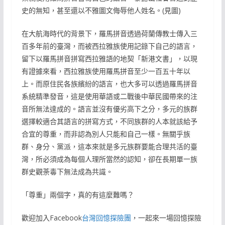
史的無知，甚至還以不雅圖文侮辱他人姓名。(見圖)
在大航海時代的背景下，羅馬拼音透過荷蘭傳教士傳入三
百多年前的臺灣，而被西拉雅族使用記錄下自己的語言，
留下以羅馬拼音拼寫西拉雅語的地契「新港文書」，以現
有證據來看，西拉雅族使用羅馬拼音至少一百五十年以
上。而原住民各族繽紛的語言，也大多可以透過羅馬拼音
系統精準發音，這是使用華語或二戰後中華民國帶來的注
音所無法達成的。語言並沒有優劣高下之分，多元的族群
選擇較適合其語言的拼寫方式，不同族群的人本就該給予
合宜的尊重，而非認為別人只能和自己一樣。無關乎族
群、身分、黨派，這本來就是多元族群要能合理共活的臺
灣，所必須成為每個人理所當然的認知，卻在長期單一族
群史觀荼毒下無法成為共識。
「尊重」兩個字，真的有這麼難嗎？
歡迎加入Facebook
台灣回憶探險團
，一起來一場回憶探險