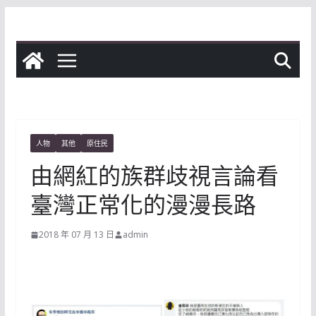
Skip
to
content
人物
其他
原住民
由網紅的族群歧視言論看
臺灣正常化的漫漫長路
2018 年 07 月 13 日
admin