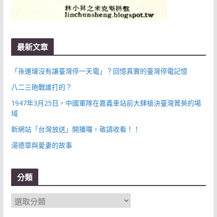
最新文章
「孫運璿沒有讓臺灣停一天電」？回憶真實的臺灣停電記憶
八二三砲戰誰打的？
1947年3月25日，中國軍隊在嘉義車站前大肆槍決臺灣菁英的場
域
新網站「台灣放送」開播囉，敬請收看！！
湯德章與愛妻的故事
分類
分
類