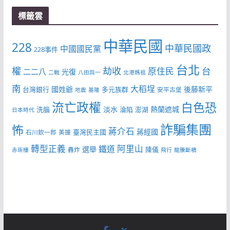
標籤雲
中華民國
228
中華民國政
中國國民黨
228事件
台北
權
劫收
台
原住民
二二八
光復
二戰
八田與一
北港媽祖
南
大稻埕
國姓爺
後藤新平
台灣銀行
多元族群
安平古堡
地震
基隆
流亡政權
白色恐
淡水
熱蘭遮城
洗腦
淪陷
澎湖
日本時代
詐騙集團
怖
蔣介石
蔣經國
臺灣民主國
石川欽一郎
美援
轉型正義
阿里山
鐵道
選舉
陳儀
轟炸
赤崁樓
飛行
龍騰斷橋