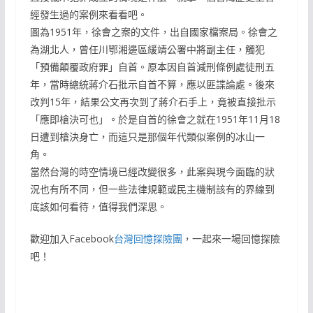
經發生過的案例來看看吧。
圖為1951年，徐會之案的文件，出自國家檔案局。徐會之
為湖北人，曾任川鄂湘邊區緩靖公署中將副主任，觸犯
「預備顛覆政府罪」自首。原本因自首減刑條例處徒刑五
年，當時總統蔣介石批示自首不算，應以匪諜論處。後來
改判15年，結果公文再次到了蔣介石手上，竟被直接批示
「應即槍決可也」。於是自首的徐會之就在1951年11月18
日遭到槍決身亡，而這只是那個年代類似案例的冰山一
角。
當然台灣的時空情境已經改變很多，此案與現今面臨的狀
況也有所不同，但一些法律規範或民主機制該有的界線到
底該如何看待，值得我們深思。
歡迎加入Facebook
台灣回憶探險團
，一起來一場回憶探險
吧！