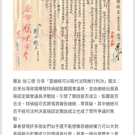
團友 徐三德 分享「當總統可以取代法院進行判決」圖文：
近來台灣政壇爆發特偵組監聽國會議長，並由總統出面直
接認定國會議長涉關說，引發了關說是否成立、監聽是否
合法、特偵組可否將情資報告總統….等質疑。其中總統可
否不經司法判決直接認定關說成立也成了眾所爭議的焦
點。
筆者發現許多朋友們似乎還不能想像若總統權力可以大到
直接裁示犯罪成立的情境是什麼，就拿一個台灣歷史上曾