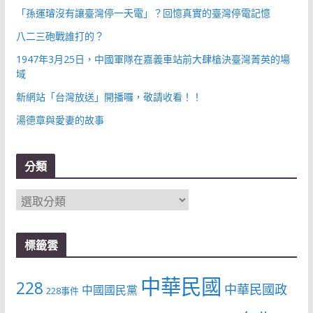
「孫運璿沒有讓臺灣停一天電」？回憶真實的臺灣停電記憶
八二三砲戰誰打的？
1947年3月25日，中國軍隊在嘉義車站前大肆槍決臺灣菁英的場
域
新網站「台灣放送」開播囉，敬請收看！！
湯德章與愛妻的故事
分類
分
類
標籤雲
中華民國
228
中華民國政
中國國民黨
228事件