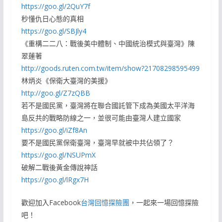
https://goo.gl/2QuY7f
秒懂仇日心態的真相
https://goo.gl/SBJly4
《重構二二八：戰後美中體制、中國統治模式與臺灣》陳
翠蓮著
http://goods.ruten.com.tw/item/show?21708298595499
林炳炎《保衛大臺灣的美援》
http://goo.gl/Z7zQBB
若不是國民黨，臺灣將在聯合國託管下成為美國太平洋海
島反共的戰略防線之一，並很可能由臺灣人建立國家
https://goo.gl/iZf8An
要不是國民黨保衛臺灣，臺灣早就被中共佔領了？
https://goo.gl/NSUPmX
破解二戰後黃金傳說神話
https://goo.gl/lRgx7H
歡迎加入Facebook
台灣回憶探險團
，一起來一場回憶探險
吧！