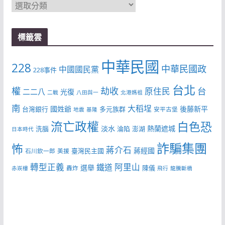
分
類
標籤雲
中華民國
228
中華民國政
中國國民黨
228事件
台北
權
劫收
台
原住民
二二八
光復
二戰
八田與一
北港媽祖
南
大稻埕
國姓爺
後藤新平
台灣銀行
多元族群
安平古堡
地震
基隆
流亡政權
白色恐
淡水
熱蘭遮城
洗腦
淪陷
澎湖
日本時代
詐騙集團
怖
蔣介石
蔣經國
臺灣民主國
石川欽一郎
美援
轉型正義
阿里山
鐵道
選舉
陳儀
轟炸
赤崁樓
飛行
龍騰斷橋