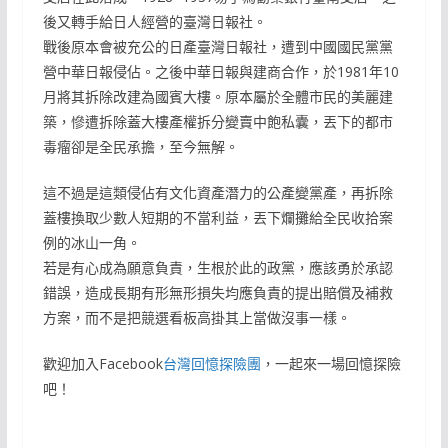
後又轉手給日人經營的臺灣日報社。
戰後原本會被充公的日產臺灣日報社，遭到中國國民黨黨
營中華日報侵佔。之後中華日報與建商合作，於1981年10
月將其拆除改建為國賓大樓。原本屬於全體市民的美麗建
築，慘遭拆除蓋大樓產權拆分變賣中飽私囊，丟下的都市
毒瘤卻是全民承擔，至今無解。
這不過是這類侵佔有文化資產潛力的公產變黨產，再拆除
蓋樓換取少數人短期的不當利益，丟下爛攤給全民收拾案
例的冰山一角。
若是有心成為願意負責，生根於此的政黨，應該勇於承認
錯誤，造成長期有形無形損失均應負責的提出賠償及補救
方案，而不是把競選看板高掛其上當做沒事一樣。
歡迎加入Facebook
台灣回憶探險團
，一起來一場回憶探險
吧！