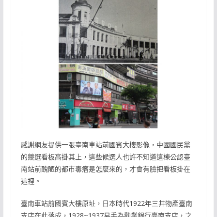
感謝網友提供一張臺南車站前國賓大樓影像，中國國民黨
的競選看板高掛其上，這些候選人也許不知道這棟公認臺
南站前醜陋的都市毒瘤是怎麼來的，才會有臉把看板掛在
這裡。
臺南車站前國賓大樓原址，日本時代1922年三井物產臺南
支店在此落成，1928~1937易手為勸業銀行臺南支店，之