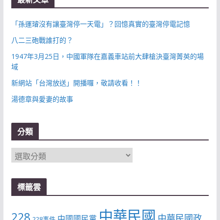
「孫運璿沒有讓臺灣停一天電」？回憶真實的臺灣停電記憶
八二三砲戰誰打的？
1947年3月25日，中國軍隊在嘉義車站前大肆槍決臺灣菁英的場
域
新網站「台灣放送」開播囉，敬請收看！！
湯德章與愛妻的故事
分類
分
類
標籤雲
中華民國
228
中華民國政
中國國民黨
228事件