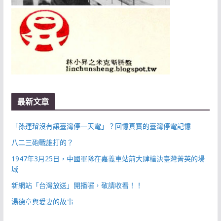
最新文章
「孫運璿沒有讓臺灣停一天電」？回憶真實的臺灣停電記憶
八二三砲戰誰打的？
1947年3月25日，中國軍隊在嘉義車站前大肆槍決臺灣菁英的場
域
新網站「台灣放送」開播囉，敬請收看！！
湯德章與愛妻的故事