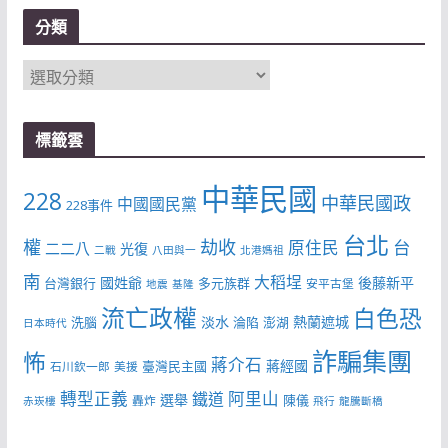
分類
分
類
標籤雲
中華民國
228
中華民國政
中國國民黨
228事件
台北
權
劫收
台
原住民
二二八
光復
二戰
八田與一
北港媽祖
南
大稻埕
國姓爺
後藤新平
台灣銀行
多元族群
安平古堡
地震
基隆
流亡政權
白色恐
淡水
熱蘭遮城
洗腦
淪陷
澎湖
日本時代
詐騙集團
怖
蔣介石
蔣經國
臺灣民主國
石川欽一郎
美援
轉型正義
阿里山
鐵道
選舉
陳儀
轟炸
赤崁樓
飛行
龍騰斷橋