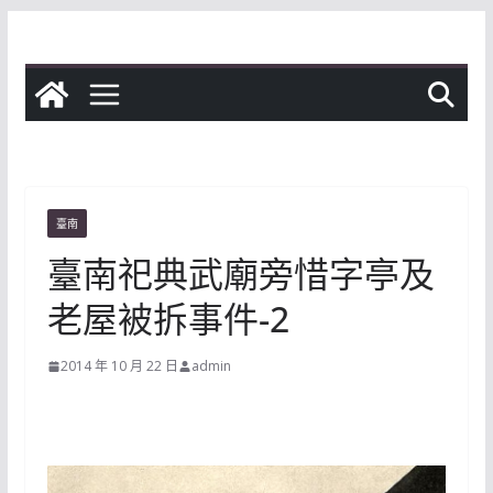
Skip
to
content
臺南
臺南祀典武廟旁惜字亭及
老屋被拆事件-2
2014 年 10 月 22 日
admin