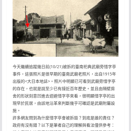
今天繼續追蹤幾日前(10/21)被拆的臺南祀典武廟旁惜字亭
事件，這張照片是很早期的臺南武廟老照片，出自1915年
出版的<大日本地誌>。照片中明顯已可看到武廟旁惜字亭
的存在，也就是說至少已有接近百年歷史。並且由隔壁房
舍的形狀刻意凹進去迴避惜字亭來看，很明顯惜字亭的出
現早於民居，由該地沿革來判斷幾乎可確認是武廟附屬設
施。
許多網友問到為什麼惜字亭會被拆毀？到底是誰的責任？
政府有沒有錯？以下是筆者自己的理解與看法僅供參考：