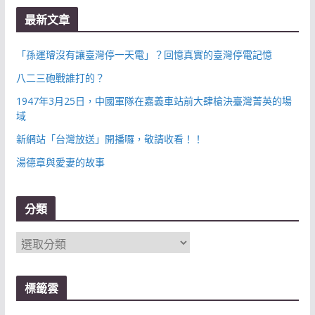
最新文章
「孫運璿沒有讓臺灣停一天電」？回憶真實的臺灣停電記憶
八二三砲戰誰打的？
1947年3月25日，中國軍隊在嘉義車站前大肆槍決臺灣菁英的場
域
新網站「台灣放送」開播囉，敬請收看！！
湯德章與愛妻的故事
分類
分
類
標籤雲