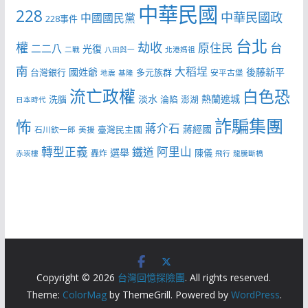
中華民國
228
中華民國政
中國國民黨
228事件
台北
權
劫收
台
原住民
二二八
光復
二戰
八田與一
北港媽祖
南
大稻埕
國姓爺
後藤新平
台灣銀行
多元族群
安平古堡
地震
基隆
流亡政權
白色恐
淡水
熱蘭遮城
洗腦
淪陷
澎湖
日本時代
詐騙集團
怖
蔣介石
蔣經國
臺灣民主國
石川欽一郎
美援
轉型正義
阿里山
鐵道
選舉
陳儀
轟炸
赤崁樓
飛行
龍騰斷橋
Copyright © 2026
台灣回憶探險團
. All rights reserved.
Theme:
ColorMag
by ThemeGrill. Powered by
WordPress
.