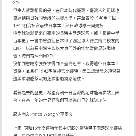
XD
但令人很難想像的是，在日本時代臺灣，臺灣人的足球也
曾達到與日韓同等級的競賽水準，甚至曾於1940甲子園、
1942明治神宮前往日本本土與日韓球隊一同競技。
這隻球隊就是來自臺南的長榮中學足球隊，據『長榮中學
百年史』一書中曾遠征日本甲子園足球大賽洪南海校友的
口述，以前長中學生曾以大東門外的空地當做足球場練
習，城門當球門用XD
沒想到愈踢愈強多次得到全臺灣冠軍，取得遠征日本本土
資格。並且在1942明治神宮比賽時，因二戰爆發必須冒著
遭美軍潛艦擊沉的危險搭船繞路前往。
看著過去的歷史，希望有朝一日臺灣的足球能再次站上舞
台，在某一年的世界杯我們可以為自己的球隊加油
感謝團友Prince Wang 分享圖文
上圖: 昭和16年度運動年鑑中記載的當時甲子園足球比賽結
果。長榮中學以2:1敗給滋賀師範