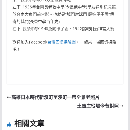
左下: 1936年台南長老教中學(今長榮中學)學友送別紀念照,
於台南大東門前合影。也就是”城門當球門 踢進甲子園”傳
奇的城門(長榮中學百年史)
右下: 長榮中學1940勇闖甲子園、1942挑戰明治神宮大賽
歡迎加入Facebook
台灣回憶探險團
，一起來一場回憶探險
吧！
高雄日本時代新濱町至湊町一帶全景老照片
土庫庄役場今昔對照
相關文章