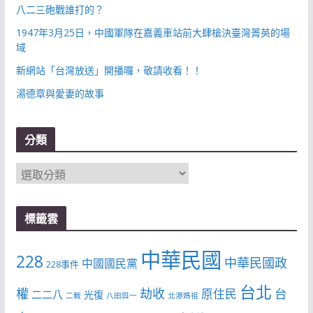
八二三砲戰誰打的？
1947年3月25日，中國軍隊在嘉義車站前大肆槍決臺灣菁英的場
域
新網站「台灣放送」開播囉，敬請收看！！
湯德章與愛妻的故事
分類
分
類
標籤雲
中華民國
228
中華民國政
中國國民黨
228事件
台北
權
劫收
台
原住民
二二八
光復
二戰
八田與一
北港媽祖