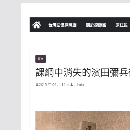
Skip
to
content
台灣回憶探險團
關於探險團
原住民
臺南
課綱中消失的濱田彌兵
2015 年 06 月 12 日
admin