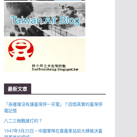
最新文章
「孫運璿沒有讓臺灣停一天電」？回憶真實的臺灣停
電記憶
八二三砲戰誰打的？
1947年3月25日，中國軍隊在嘉義車站前大肆槍決臺