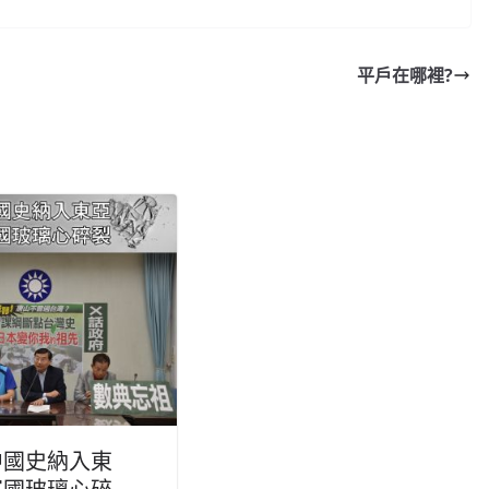
平戶在哪裡?
中國史納入東