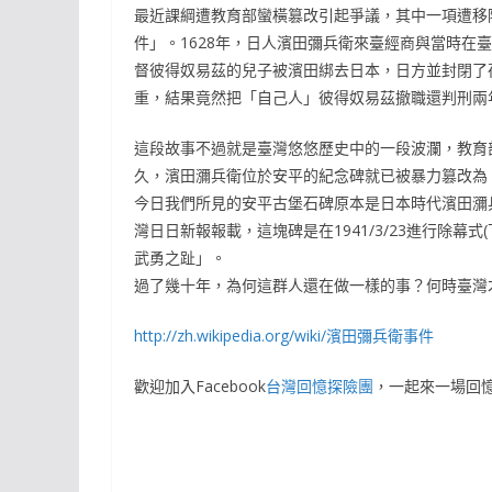
最近課綱遭教育部蠻橫篡改引起爭議，其中一項遭移除
件」。1628年，日人濱田彌兵衛來臺經商與當時在
督彼得奴易茲的兒子被濱田綁去日本，日方並封閉了
重，結果竟然把「自己人」彼得奴易茲撤職還判刑兩
這段故事不過就是臺灣悠悠歷史中的一段波瀾，教育
久，濱田瀰兵衛位於安平的紀念碑就已被暴力篡改為
今日我們所見的安平古堡石碑原本是日本時代濱田瀰
灣日日新報報載，這塊碑是在1941/3/23進行除幕
武勇之趾」。
過了幾十年，為何這群人還在做一樣的事？何時臺灣
http://zh.wikipedia.org/wiki/濱田彌兵衛事件
歡迎加入Facebook
台灣回憶探險團
，一起來一場回