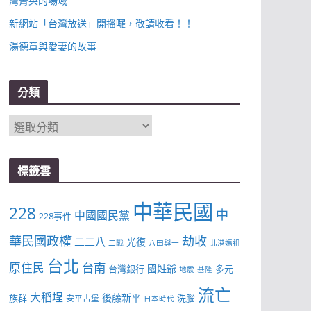
灣菁英的場域
新網站「台灣放送」開播囉，敬請收看！！
湯德章與愛妻的故事
分類
分
類
標籤雲
中華民國
228
中
中國國民黨
228事件
華民國政權
劫收
二二八
光復
二戰
八田與一
北港媽祖
台北
台南
原住民
國姓爺
台灣銀行
多元
地震
基隆
流亡
大稻埕
後藤新平
族群
洗腦
安平古堡
日本時代