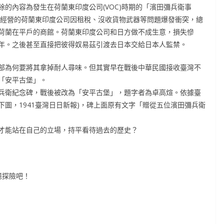
的內容為發生在荷蘭東印度公司(VOC)時期的「濱田彌兵衛事
臺經營的荷蘭東印度公司因租稅、沒收貨物武器等問題爆發衝突，總
荷蘭在平戶的商館。荷蘭東印度公司和日方做不成生意，損失慘
年。之後甚至直接把彼得奴易茲引渡去日本交給日本人監禁。
部為何要將其拿掉耐人尋味。但其實早在戰後中華民國接收臺灣不
「安平古堡」。
兵衛紀念碑，戰後被改為「安平古堡」，題字者為卓高煊。依據臺
式(下圖，1941臺灣日日新報)，碑上面原有文字「贈從五位濱田彌兵衛
才能站在自己的立場，持平看待過去的歷史？
憶探險吧！