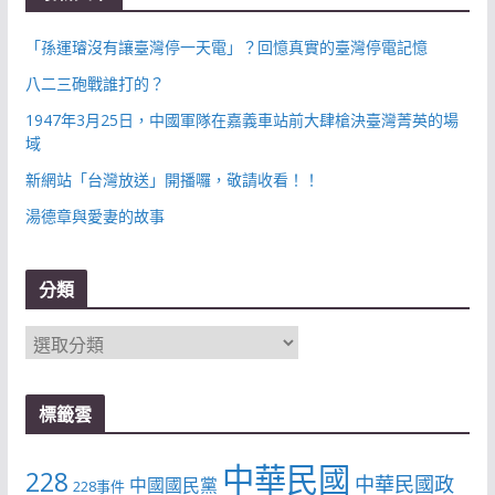
「孫運璿沒有讓臺灣停一天電」？回憶真實的臺灣停電記憶
八二三砲戰誰打的？
1947年3月25日，中國軍隊在嘉義車站前大肆槍決臺灣菁英的場
域
新網站「台灣放送」開播囉，敬請收看！！
湯德章與愛妻的故事
分類
分
類
標籤雲
中華民國
228
中華民國政
中國國民黨
228事件