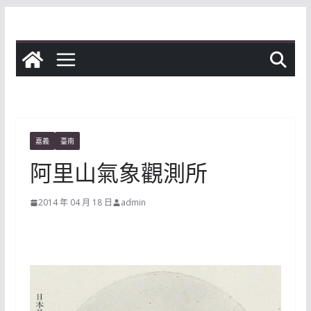
Skip
to
content
嘉義
臺南
阿里山氣象觀測所
2014 年 04 月 18 日
admin