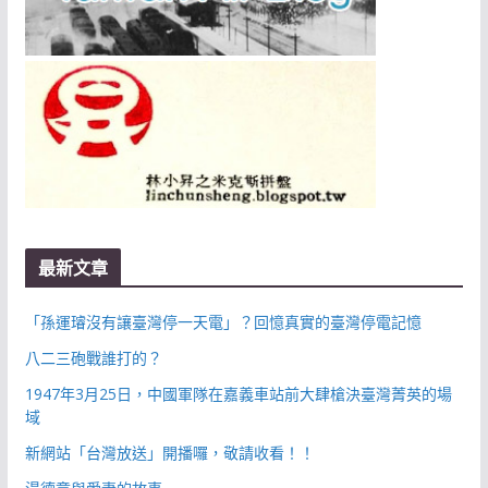
最新文章
「孫運璿沒有讓臺灣停一天電」？回憶真實的臺灣停電記憶
八二三砲戰誰打的？
1947年3月25日，中國軍隊在嘉義車站前大肆槍決臺灣菁英的場
域
新網站「台灣放送」開播囉，敬請收看！！