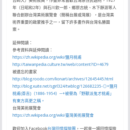
台師大）美術教員，作畫非常喜歡台灣原住民題材，1927
年（日昭和2年）與石川欽一郎、鄉原古統、木下靜涯等人
聯合創辦台灣美術展覽會（簡稱台展或灣展），是台灣美
術界重要的啟蒙推手之一，留下許多畫作與台灣名勝圖
案。
延伸閱讀：
參考資料與延伸閱讀：
https://zh.wikipedia.org/wiki/鹽月桃甫
http://taiwanpedia.culture.tw/web/content?ID=4679
被遺忘的畫家
http://blog.roodo.com/lionart/archives/12645445.html
http://blog.xuite.net/sgirl324/twblog/126682235-◎+鹽月
桃甫(善吉)（1886-1954）─+被譽為「野獸派鬼才桃甫」
有東方高更之稱。
台灣美術展覽會
https://zh.wikipedia.org/wiki/臺灣美術展覽會
歡迎加入Facebook
台灣回憶探險團
，一起來一場回憶探險