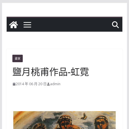
Skip
to
content
畫家
鹽月桃甫作品-虹霓
2014 年 06 月 20 日
admin