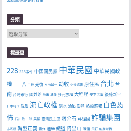
湯德章與愛妻的故事
分類
分
類
標籤雲
中華民國
228
中華民國政
中國國民黨
228事件
台北
權
劫收
台
原住民
二二八
光復
二戰
八田與一
北港媽祖
南
大稻埕
國姓爺
後藤新平
台灣銀行
多元族群
安平古堡
地震
基隆
流亡政權
白色恐
淡水
熱蘭遮城
洗腦
淪陷
澎湖
日本時代
詐騙集團
怖
蔣介石
蔣經國
臺灣民主國
石川欽一郎
美援
轉型正義
阿里山
鐵道
選舉
陳儀
轟炸
赤崁樓
飛行
龍騰斷橋