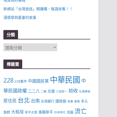
灣菁英的場域
新網站「台灣放送」開播囉，敬請收看！！
湯德章與愛妻的故事
分類
分
類
標籤雲
中華民國
228
中
中國國民黨
228事件
華民國政權
劫收
二二八
光復
二戰
八田與一
北港媽祖
台北
台南
原住民
國姓爺
台灣銀行
多元
地震
基隆
流亡
大稻埕
後藤新平
族群
洗腦
安平古堡
日本時代