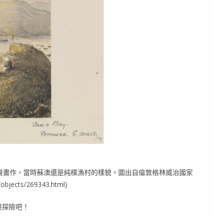
繪製的蘇澳海灣畫作，當時蘇澳還是純樸漁村的樣貌。圖出自倫敦格林威治國家
/objects/269343.html)
憶探險吧！