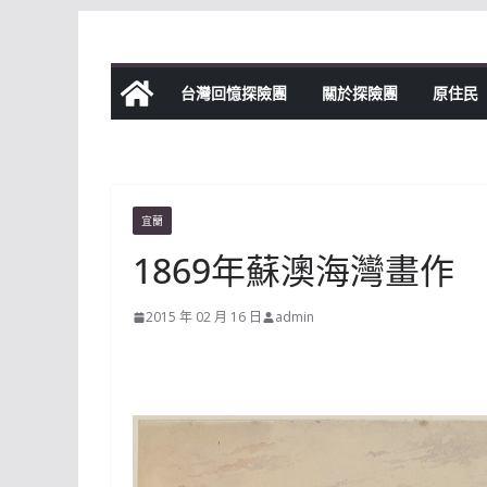
Skip
to
content
台灣回憶探險團
關於探險團
原住民
宜蘭
1869年蘇澳海灣畫作
2015 年 02 月 16 日
admin