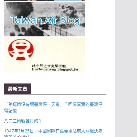
最新文章
「孫運璿沒有讓臺灣停一天電」？回憶真實的臺灣停
電記憶
八二三砲戰誰打的？
1947年3月25日，中國軍隊在嘉義車站前大肆槍決臺