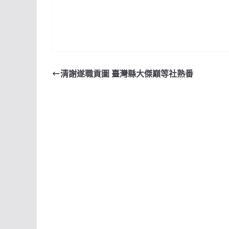
清謝遂職貢圖 臺灣縣大傑巔等社熟番