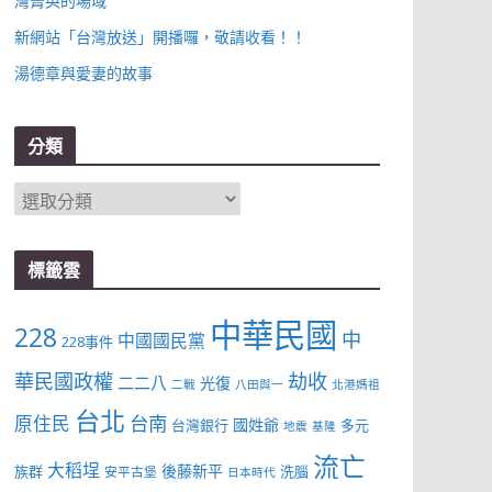
灣菁英的場域
新網站「台灣放送」開播囉，敬請收看！！
湯德章與愛妻的故事
分類
分
類
標籤雲
中華民國
228
中
中國國民黨
228事件
華民國政權
劫收
二二八
光復
二戰
八田與一
北港媽祖
台北
台南
原住民
國姓爺
台灣銀行
多元
地震
基隆
流亡
大稻埕
後藤新平
族群
洗腦
安平古堡
日本時代