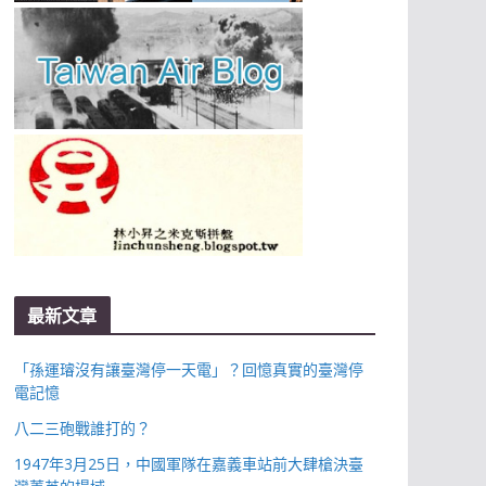
最新文章
「孫運璿沒有讓臺灣停一天電」？回憶真實的臺灣停
電記憶
八二三砲戰誰打的？
1947年3月25日，中國軍隊在嘉義車站前大肆槍決臺