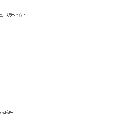
置，現已不存。
憶探險吧！