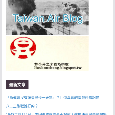
最新文章
「孫運璿沒有讓臺灣停一天電」？回憶真實的臺灣停電記憶
八二三砲戰誰打的？
1947年3月25日，中國軍隊在嘉義車站前大肆槍決臺灣菁英的場