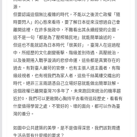
源。
但要認識這個無比複雜的時代，不能以之後流亡政權「隨
時要閃人」的心態來看待，要了解日本從來沒想過自己會
離開這裡，在許多施政中，不難看出其永續經營的企圖，
這不是一句「都是為了壓榨殖民地」就能簡單論述的。
但這也不能就認為日本時代「很美好」，臺灣人在這過程
中，所經歷的文化劇變衝擊、階級差別待遇、高壓統治，
以及後期捲入戰爭漩渦的悲慘命運，這些都是真實存在的
過去。有對臺人嚴苛的官僚，也有主張人道主義者，有階
級歧視者，也有視我們為家人者，這些千絲萬縷交織出的
時代，絕非三言兩語憑自己立場好惡就能做出簡單註解。
這個政權已離開臺灣70多年了，未來跑回來統治的機率趨
近於0，我們可以更敞開心胸持平去看待這段歷史，看看有
什麼值得學習之處，不管好的、壞的面向，都可以作為臺
灣的養分。
如圖中公共建築的美學，是不是值得深思，我們該對周遭
生活品質有什麼樣的要求？