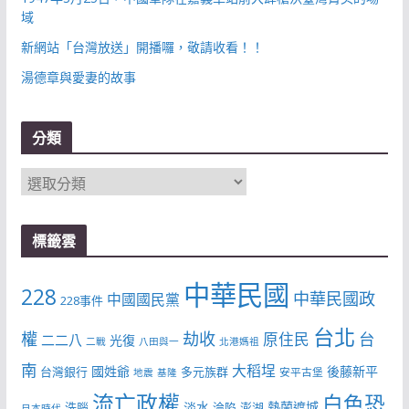
域
新網站「台灣放送」開播囉，敬請收看！！
湯德章與愛妻的故事
分類
分
類
標籤雲
中華民國
228
中華民國政
中國國民黨
228事件
台北
權
劫收
台
原住民
二二八
光復
二戰
八田與一
北港媽祖
南
大稻埕
國姓爺
後藤新平
台灣銀行
多元族群
安平古堡
地震
基隆
流亡政權
白色恐
淡水
熱蘭遮城
洗腦
淪陷
澎湖
日本時代