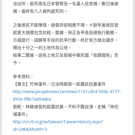
派出所，殺死兩名日本警察及一名臺人巡查捕，數日後被
捕。最終有八人被判處死刑。
之後居民不斷陳情，總督府卻相應不理，十餘年後居民發
起更大規模包含抗稅、罷課、保正及甲長拒絕執行勤務、
示威遊行、請願等手段的抗爭行動，終於官方做出讓步，
釋出十分之一的土地作為公地。
結果二戰後，這些土地又全部被中華民國「收歸國有」至
今。
參考資料：
【專文】竹林事件／日治時期第一起農民抗暴事件
http://www.peoplenews.tw/news/1101cd04-506b-4177-
893e-ff8e7ad94aba
劉乾、林啟禎誓約起義抗暴，不料不戰自潰，史稱「林圯
埔事件」
http://cn.rti.org.tw/taiwan/TaiwanHistory.aspx?
id=248&Month=3