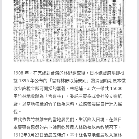
1908 年，在完成對台灣的林野調查後，日本總督府隨即根
據 1895 年公布的「官有林野取締規則」將清國時期原本徵
收少許稅金即可開採的嘉義、林杞埔、斗六一帶共 15000
甲竹林地收歸為「官有林」，委託三菱株式會社設立造紙
廠，以當地盛產的竹子做為原料，並嚴禁農民自行進入採
伐。
世代依靠竹林維生的當地居民們，生活陷入困境。在與日
本警察有恩怨的占卜師劉乾與農人林啟禎以宗教號召下，
1912年3月23日清晨五時許，率十餘名當地佃農攻入頂林