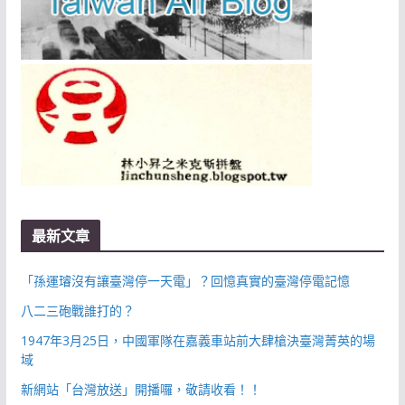
最新文章
「孫運璿沒有讓臺灣停一天電」？回憶真實的臺灣停電記憶
八二三砲戰誰打的？
1947年3月25日，中國軍隊在嘉義車站前大肆槍決臺灣菁英的場
域
新網站「台灣放送」開播囉，敬請收看！！