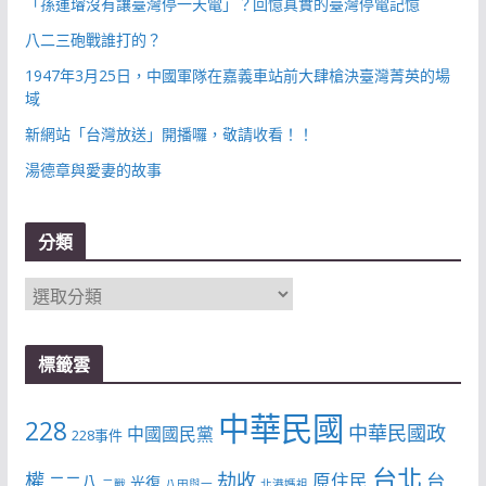
「孫運璿沒有讓臺灣停一天電」？回憶真實的臺灣停電記憶
八二三砲戰誰打的？
1947年3月25日，中國軍隊在嘉義車站前大肆槍決臺灣菁英的場
域
新網站「台灣放送」開播囉，敬請收看！！
湯德章與愛妻的故事
分類
分
類
標籤雲
中華民國
228
中華民國政
中國國民黨
228事件
台北
權
劫收
台
原住民
二二八
光復
二戰
八田與一
北港媽祖