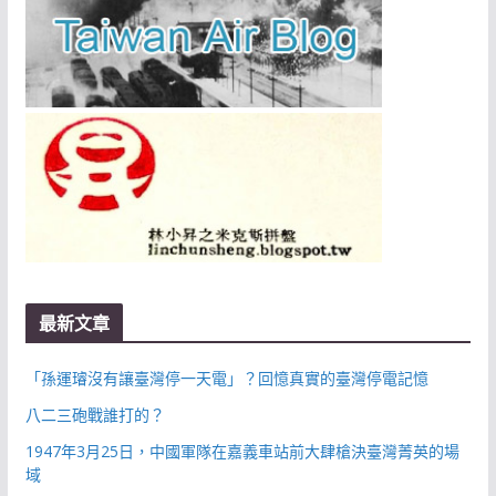
最新文章
「孫運璿沒有讓臺灣停一天電」？回憶真實的臺灣停電記憶
八二三砲戰誰打的？
1947年3月25日，中國軍隊在嘉義車站前大肆槍決臺灣菁英的場
域