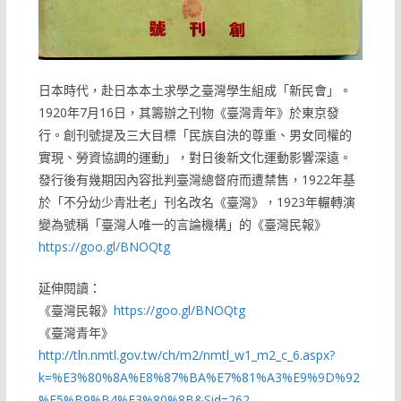
日本時代，赴日本本土求學之臺灣學生組成「新民會」。
1920年7月16日，其籌辦之刊物《臺灣青年》於東京發
行。創刊號提及三大目標「民族自決的尊重、男女同權的
實現、勞資協調的運動」，對日後新文化運動影響深遠。
發行後有幾期因內容批判臺灣總督府而遭禁售，1922年基
於「不分幼少青壯老」刊名改名《臺灣》，1923年輾轉演
變為號稱「臺灣人唯一的言論機構」的《臺灣民報》
https://goo.gl/BNOQtg
延伸閱讀：
《臺灣民報》
https://goo.gl/BNOQtg
《臺灣青年》
http://tln.nmtl.gov.tw/ch/m2/nmtl_w1_m2_c_6.aspx?
k=%E3%80%8A%E8%87%BA%E7%81%A3%E9%9D%92
%E5%B9%B4%E3%80%8B&Sid=262