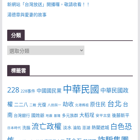
新網站「台灣放送」開播囉，敬請收看！！
湯德章與愛妻的故事
分類
分
類
標籤雲
中華民國
228
中華民國政
中國國民黨
228事件
台北
權
劫收
台
原住民
二二八
光復
二戰
八田與一
北港媽祖
南
大稻埕
國姓爺
後藤新平
台灣銀行
多元族群
安平古堡
地震
基隆
流亡政權
白色恐
淡水
熱蘭遮城
洗腦
淪陷
澎湖
日本時代
詐騙集團