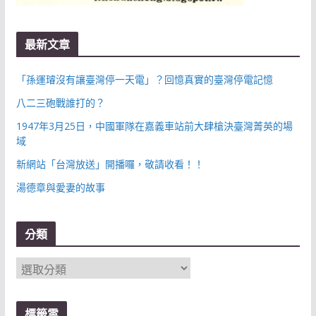
最新文章
「孫運璿沒有讓臺灣停一天電」？回憶真實的臺灣停電記憶
八二三砲戰誰打的？
1947年3月25日，中國軍隊在嘉義車站前大肆槍決臺灣菁英的場
域
新網站「台灣放送」開播囉，敬請收看！！
湯德章與愛妻的故事
分類
分
類
標籤雲