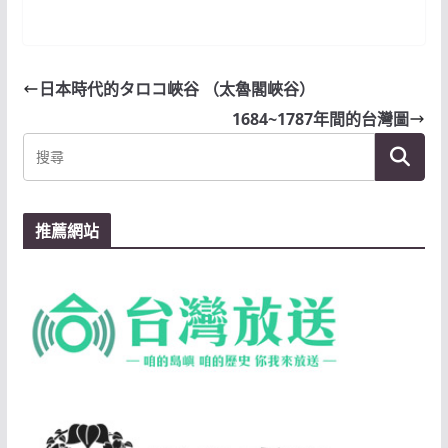
日本時代的タロコ峽谷 （太魯閣峽谷）
1684~1787年間的台灣圖
推薦網站