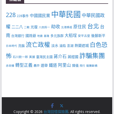
中華民國
228
中華民國政
中國國民黨
228事件
台北
權
劫收
台
原住民
二二八
光復
二戰
八田與一
北港媽祖
南
大稻埕
國姓爺
後藤新平
台灣銀行
多元族群
安平古堡
地震
基隆
流亡政權
白色恐
淡水
熱蘭遮城
洗腦
淪陷
澎湖
日本時代
詐騙集團
怖
蔣介石
蔣經國
臺灣民主國
石川欽一郎
美援
轉型正義
阿里山
鐵道
選舉
陳儀
轟炸
赤崁樓
飛行
龍騰斷橋
Copyright © 2026
台灣回憶探險團
. All rights reserved.