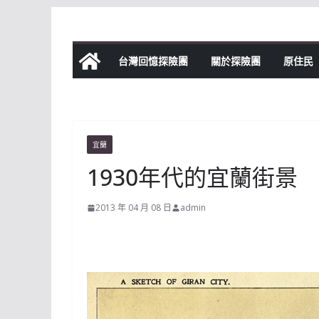
Skip
to
content
台灣回憶探險團
關於探險團
原住民
宜蘭
1930年代的宜蘭街景
2013 年 04 月 08 日
admin