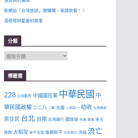
灣菁英的場域
新網站「台灣放送」開播囉，敬請收看！！
湯德章與愛妻的故事
分類
分
類
標籤雲
中華民國
228
中
中國國民黨
228事件
華民國政權
劫收
二二八
光復
二戰
八田與一
北港媽祖
台北
台南
原住民
國姓爺
台灣銀行
多元
地震
基隆
流亡
大稻埕
後藤新平
族群
洗腦
安平古堡
日本時代