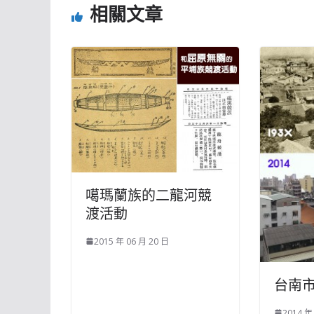
相關文章
噶瑪蘭族的二龍河競
渡活動
2015 年 06 月 20 日
台南
2014 年