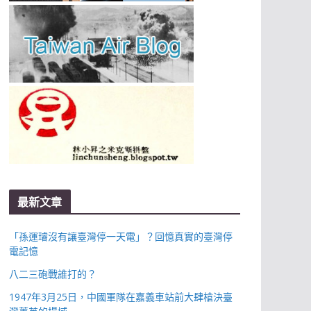
最新文章
「孫運璿沒有讓臺灣停一天電」？回憶真實的臺灣停
電記憶
八二三砲戰誰打的？
1947年3月25日，中國軍隊在嘉義車站前大肆槍決臺