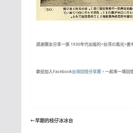
感謝團友分享一張 1930年代出版的<台湾の風光
歡迎加入Facebook
台灣回憶分享團
，一起來一場回
早期的枝仔冰冰台