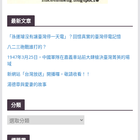
最新文章
「孫運璿沒有讓臺灣停一天電」？回憶真實的臺灣停電記憶
八二三砲戰誰打的？
1947年3月25日，中國軍隊在嘉義車站前大肆槍決臺灣菁英的場
域
新網站「台灣放送」開播囉，敬請收看！！
湯德章與愛妻的故事
分類
分
類