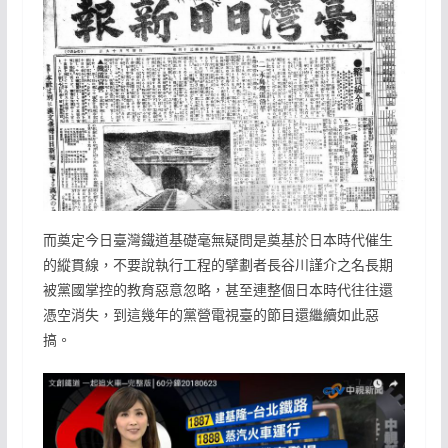
而奠定今日臺灣鐵道基礎毫無疑問是奠基於日本時代催生
的縱貫線，不要說執行工程的擘劃者長谷川謹介之名長期
被黨國掌控的教育惡意忽略，甚至連整個日本時代往往還
憑空消失，到這幾年的黨營電視臺的節目還繼續如此惡
搞。