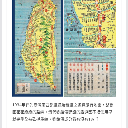
1934年詳列臺灣東西部鐵道及糖鐵之遊覽旅行地圖，整張
圖密密麻麻的路線，清代劉銘傳建設的鐵道因不堪使用早
就幾乎全被砍掉重練，劉銘傳成分看有沒有1% ？