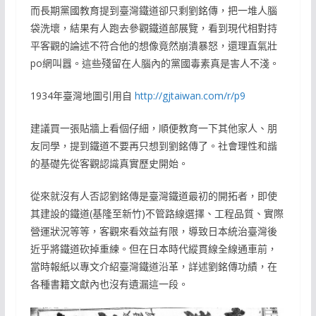
而長期黨國教育提到臺灣鐵道卻只剩劉銘傳，把一堆人腦
袋洗壞，結果有人跑去參觀鐵道部展覽，看到現代相對持
平客觀的論述不符合他的想像竟然崩潰暴怒，還理直氣壯
po網叫囂。這些殘留在人腦內的黨國毒素真是害人不淺。
1934年臺灣地圖引用自
http://gjtaiwan.com/r/p9
建議買一張貼牆上看個仔細，順便教育一下其他家人、朋
友同學，提到鐵道不要再只想到劉銘傳了。社會理性和諧
的基礎先從客觀認識真實歷史開始。
從來就沒有人否認劉銘傳是臺灣鐵道最初的開拓者，即使
其建設的鐵道(基隆至新竹)不管路線選擇、工程品質、實際
營運狀況等等，客觀來看效益有限，導致日本統治臺灣後
近乎將鐵道砍掉重練。但在日本時代縱貫線全線通車前，
當時報紙以專文介紹臺灣鐵道沿革，詳述劉銘傳功績，在
各種書籍文獻內也沒有遺漏這一段。