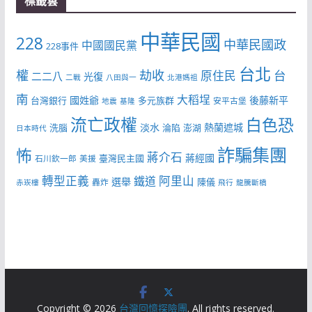
標籤雲
中華民國
228
中華民國政
中國國民黨
228事件
台北
權
劫收
台
原住民
二二八
光復
二戰
八田與一
北港媽祖
南
大稻埕
國姓爺
後藤新平
台灣銀行
多元族群
安平古堡
地震
基隆
流亡政權
白色恐
淡水
熱蘭遮城
洗腦
淪陷
澎湖
日本時代
詐騙集團
怖
蔣介石
蔣經國
臺灣民主國
石川欽一郎
美援
轉型正義
阿里山
鐵道
選舉
陳儀
轟炸
赤崁樓
飛行
龍騰斷橋
Copyright © 2026
台灣回憶探險團
. All rights reserved.