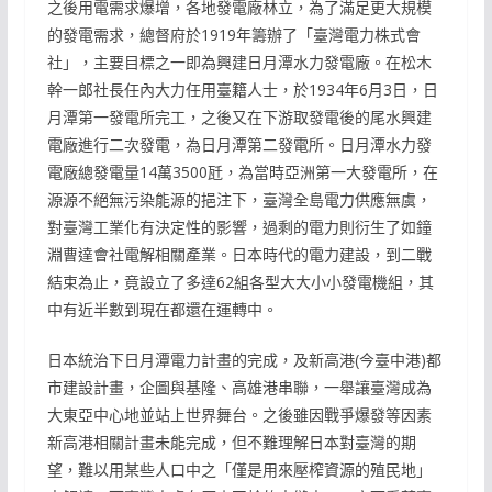
之後用電需求爆增，各地發電廠林立，為了滿足更大規模
的發電需求，總督府於1919年籌辦了「臺灣電力株式會
社」，主要目標之一即為興建日月潭水力發電廠。在松木
幹一郎社長任內大力任用臺籍人士，於1934年6月3日，日
月潭第一發電所完工，之後又在下游取發電後的尾水興建
電廠進行二次發電，為日月潭第二發電所。日月潭水力發
電廠總發電量14萬3500瓩，為當時亞洲第一大發電所，在
源源不絕無污染能源的挹注下，臺灣全島電力供應無虞，
對臺灣工業化有決定性的影響，過剩的電力則衍生了如鐘
淵曹達會社電解相關產業。日本時代的電力建設，到二戰
結束為止，竟設立了多達62組各型大大小小發電機組，其
中有近半數到現在都還在運轉中。
日本統治下日月潭電力計畫的完成，及新高港(今臺中港)都
市建設計畫，企圖與基隆、高雄港串聯，一舉讓臺灣成為
大東亞中心地並站上世界舞台。之後雖因戰爭爆發等因素
新高港相關計畫未能完成，但不難理解日本對臺灣的期
望，難以用某些人口中之「僅是用來壓榨資源的殖民地」