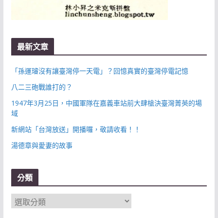
最新文章
「孫運璿沒有讓臺灣停一天電」？回憶真實的臺灣停電記憶
八二三砲戰誰打的？
1947年3月25日，中國軍隊在嘉義車站前大肆槍決臺灣菁英的場
域
新網站「台灣放送」開播囉，敬請收看！！
湯德章與愛妻的故事
分類
分
類