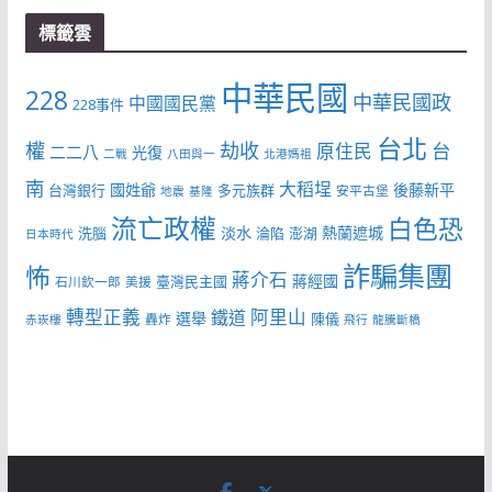
標籤雲
中華民國
228
中華民國政
中國國民黨
228事件
台北
權
劫收
台
原住民
二二八
光復
二戰
八田與一
北港媽祖
南
大稻埕
國姓爺
後藤新平
台灣銀行
多元族群
安平古堡
地震
基隆
流亡政權
白色恐
淡水
熱蘭遮城
洗腦
淪陷
澎湖
日本時代
詐騙集團
怖
蔣介石
蔣經國
臺灣民主國
石川欽一郎
美援
轉型正義
阿里山
鐵道
選舉
陳儀
轟炸
赤崁樓
飛行
龍騰斷橋