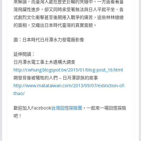
來解讀，而臺灣人處在歷史巨輪的夾縫中，一方面看著臺
灣飛躍性進步，卻又同時承受著無法與日人平起平坐、各
式劇烈文化衝擊甚至後期捲入戰爭的痛苦，這些林林總總
的面相，交織出日本時代臺灣的真實面貌。
圖：日本時代日月潭水力發電廠影像
延伸閱讀：
日月潭水電工事土木遺構大調查
http://cwhung.blogspot.tw/2015/01/blog-post_16.html
開發背後被犧牲的人們 – 日月潭邵族的故事
http://www.matataiwan.com/2013/09/07/extinction-of-
thao/
歡迎加入Facebook
台灣回憶探險團
，一起來一場回憶探險
吧！